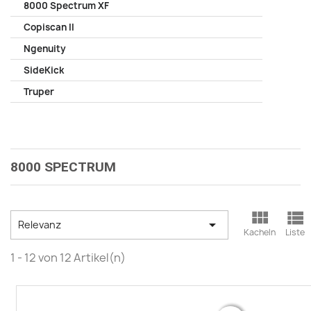
8000 Spectrum XF
Copiscan II
Ngenuity
SideKick
Truper
8000 SPECTRUM



Relevanz
Kacheln
Liste
1 - 12 von 12 Artikel(n)