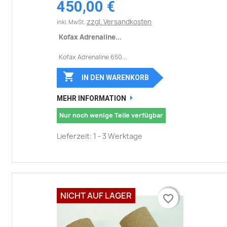
450,00 €
zzgl. Versandkosten
inkl. MwSt.
Kofax Adrenaline...
Kofax Adrenaline 650...

IN DEN WARENKORB
MEHR INFORMATION
Nur noch wenige Teile verfügbar
Lieferzeit: 1 - 3 Werktage
NICHT AUF LAGER
favorite_border
favorite_border