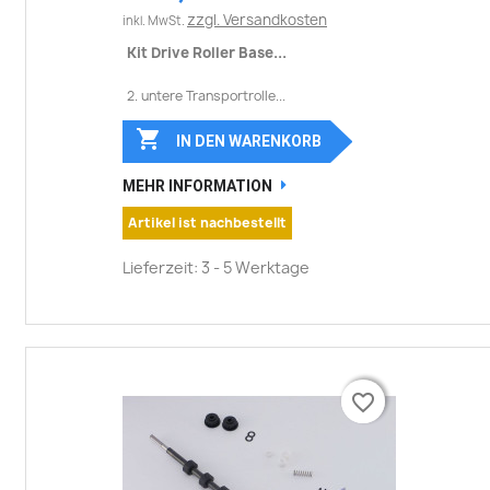
zzgl. Versandkosten
inkl. MwSt.
Kit Drive Roller Base...
2. untere Transportrolle...

IN DEN WARENKORB
MEHR INFORMATION
Artikel ist nachbestellt
Lieferzeit: 3 - 5 Werktage
favorite_border
favorite_border