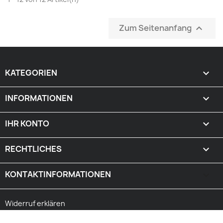
Zum Seitenanfang

KATEGORIEN

INFORMATIONEN

IHR KONTO

RECHTLICHES

KONTAKTINFORMATIONEN
keyboard_arrow_down
Widerruf erklären