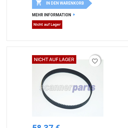

IN DEN WARENKORB
MEHR INFORMATION
Nicht auf Lager
NICHT AUF LAGER
favorite_border
favorite_border
58,37 €