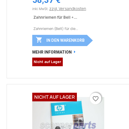
zzgl. Versandkosten
inkl. MwSt.
Zahnriemen für Bell +...
Zahnriemen (Belt) für die...

IN DEN WARENKORB
MEHR INFORMATION
Nicht auf Lager
NICHT AUF LAGER
favorite_border
favorite_border