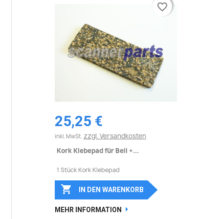
favorite_border
favorite_border
25,25 €
zzgl. Versandkosten
inkl. MwSt.
Kork Klebepad für Bell +...
1 Stück Kork Klebepad

IN DEN WARENKORB
MEHR INFORMATION