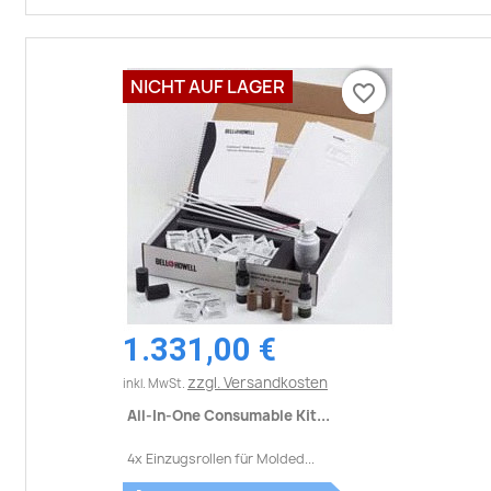
NICHT AUF LAGER
favorite_border
favorite_border
1.331,00 €
zzgl. Versandkosten
inkl. MwSt.
All-In-One Consumable Kit...
4x Einzugsrollen für Molded...