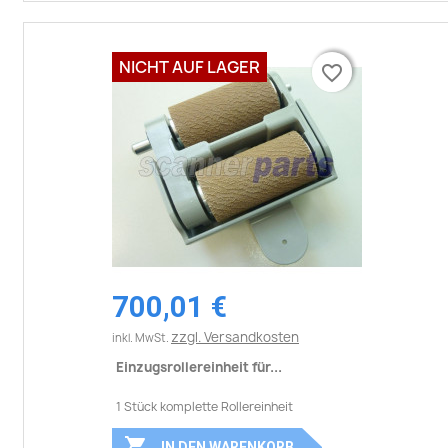
NICHT AUF LAGER
favorite_border
favorite_border
700,01 €
zzgl. Versandkosten
inkl. MwSt.
Einzugsrollereinheit für...
1 Stück komplette Rollereinheit

IN DEN WARENKORB