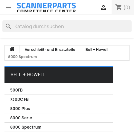
shopping_cart


(0)
search
Verschleiß- und Ersatzteile
Bell + Howell
8000 Spectrum
BELL + HOWELL
500FB
730DC FB
8000 Plus
8000 Serie
8000 Spectrum