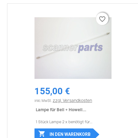
favorite_border
favorite_border
155,00 €
zzgl. Versandkosten
inkl. MwSt.
Lampe für Bell + Howell...
1 Stück Lampe 2 x benötigt für...

IN DEN WARENKORB