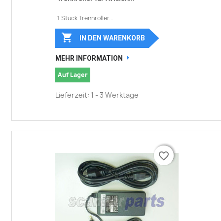
1 Stück Trennroller...

IN DEN WARENKORB
MEHR INFORMATION
Auf Lager
Lieferzeit: 1 - 3 Werktage
favorite_border
favorite_border