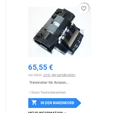
favorite_border
favorite_border
65,55 €
zzgl. Versandkosten
inkl. MwSt.
Trennroller für Avision...
1 Stück Trennrollereinheit

IN DEN WARENKORB