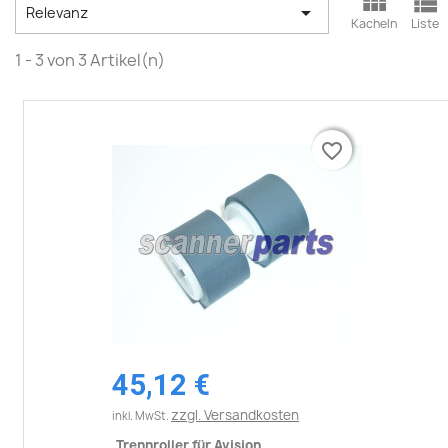



Relevanz
Kacheln
Liste
1 - 3 von 3 Artikel(n)
favorite_border
favorite_border
45,12 €
zzgl. Versandkosten
inkl. MwSt.
Trennroller für Avision...