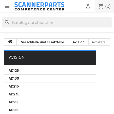
shopping_cart


(0)
search
Verschleiß- und Ersatzteile
Avision
AV320E2+
AVISION
AD125
AD130
AD215
AD230
AD250
AD250F