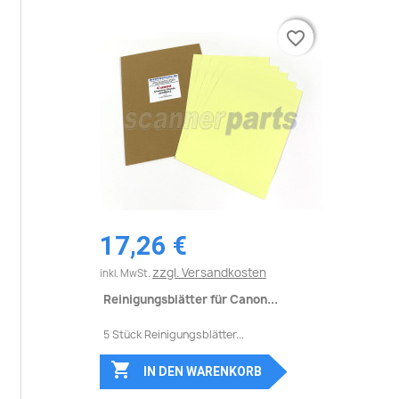
favorite_border
favorite_border
17,26 €
zzgl. Versandkosten
inkl. MwSt.
Reinigungsblätter für Canon...
5 Stück Reinigungsblätter...

IN DEN WARENKORB