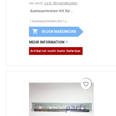
zzgl. Versandkosten
inkl. MwSt.
Austauschrollen-Kit für...
1 Austauschrollen-Kit 1 x...

IN DEN WARENKORB
MEHR INFORMATION
Artikel ist nicht mehr lieferbar.
favorite_border
favorite_border