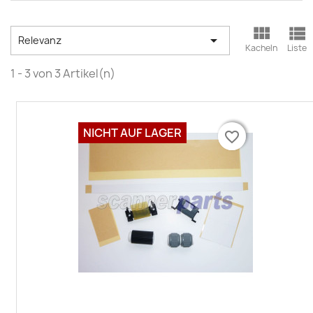



Relevanz
Kacheln
Liste
1 - 3 von 3 Artikel(n)
NICHT AUF LAGER
favorite_border
favorite_border