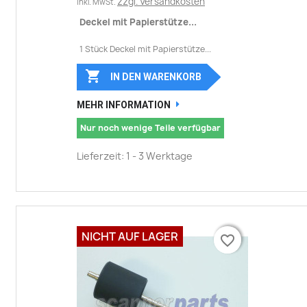
zzgl. Versandkosten
inkl. MwSt.
Deckel mit Papierstütze...
1 Stück Deckel mit Papierstütze...

IN DEN WARENKORB
MEHR INFORMATION
Nur noch wenige Teile verfügbar
Lieferzeit: 1 - 3 Werktage
NICHT AUF LAGER
favorite_border
favorite_border