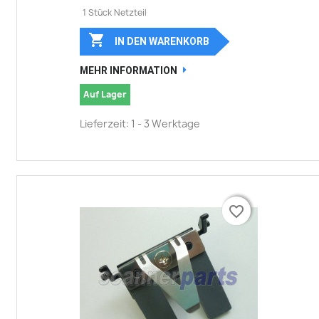
1 Stück Netzteil

IN DEN WARENKORB
MEHR INFORMATION
Auf Lager
Lieferzeit: 1 - 3 Werktage
favorite_border
favorite_border