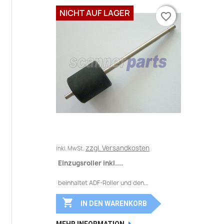
NICHT AUF LAGER
favorite_border
favorite_border
zzgl. Versandkosten
inkl. MwSt.
Einzugsroller inkl....
beinhaltet ADF-Roller und den...

IN DEN WARENKORB
MEHR INFORMATION