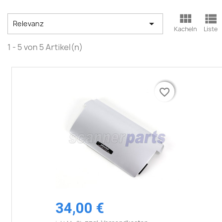



Relevanz
Kacheln
Liste
1 - 5 von 5 Artikel(n)
favorite_border
favorite_border
34,00 €