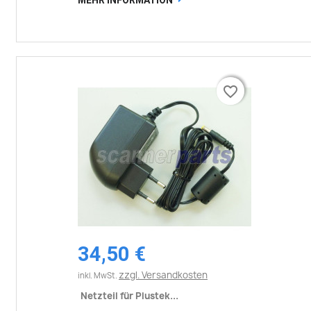
favorite_border
favorite_border
34,50 €
zzgl. Versandkosten
inkl. MwSt.
Netzteil für Plustek...