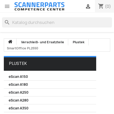
shopping_cart


(0)
search
Verschleiß- und Ersatzteile
Plustek
SmartOffice PL2550
PLUSTEK
eScan A150
eScan A180
eScan A250
eScan A280
eScan A350