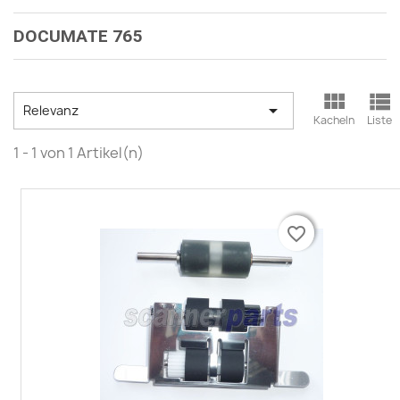
DOCUMATE 765



Relevanz
Kacheln
Liste
1 - 1 von 1 Artikel(n)
favorite_border
favorite_border