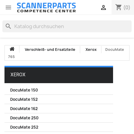
shopping_cart


(0)
search
Verschleiß- und Ersatzteile
Xerox
DocuMate
765
XEROX
DocuMate 150
DocuMate 152
DocuMate 162
DocuMate 250
DocuMate 252