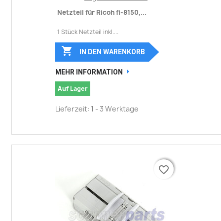
Netzteil für Ricoh fi-8150,...
1 Stück Netzteil inkl....

IN DEN WARENKORB
MEHR INFORMATION
Auf Lager
Lieferzeit: 1 - 3 Werktage
favorite_border
favorite_border