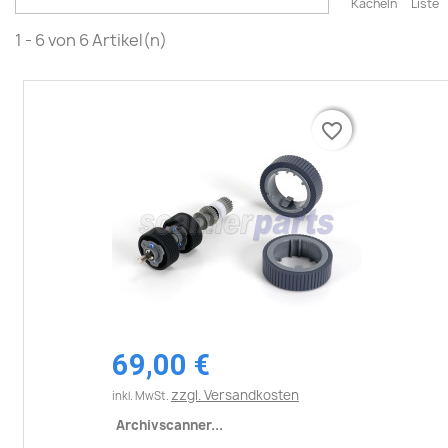
Kacheln
Liste
1 - 6 von 6 Artikel(n)
favorite_border
favorite_border
69,00 €
zzgl. Versandkosten
inkl. MwSt.
Archivscanner...