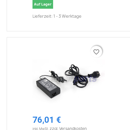
Auf Lager
Lieferzeit: 1 - 3 Werktage
favorite_border
favorite_border
76,01 €
zzgl. Versandkosten
inkl. MwSt.