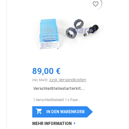
favorite_border
favorite_border
89,00 €
zzgl. Versandkosten
inkl. MwSt.
Verschleißteilestarterkit...
1 Verschleißteilekit 1 x Paar...

IN DEN WARENKORB
MEHR INFORMATION