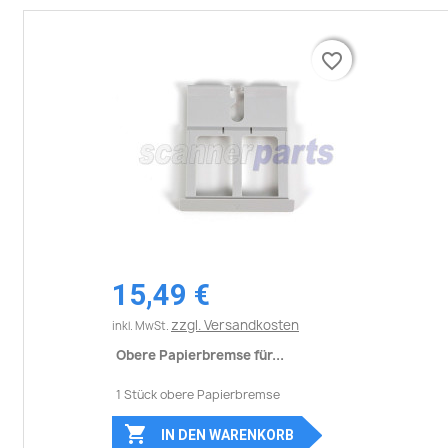
favorite_border
favorite_border
15,49 €
zzgl. Versandkosten
inkl. MwSt.
Obere Papierbremse für...
1 Stück obere Papierbremse

IN DEN WARENKORB