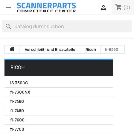
shopping_cart


(0)
search
Verschleiß- und Ersatzteile
Ricoh
fi-8290
RICOH
IS 330DC
fi-7300NX
fi-7460
fi-7480
fi-7600
fi-7700