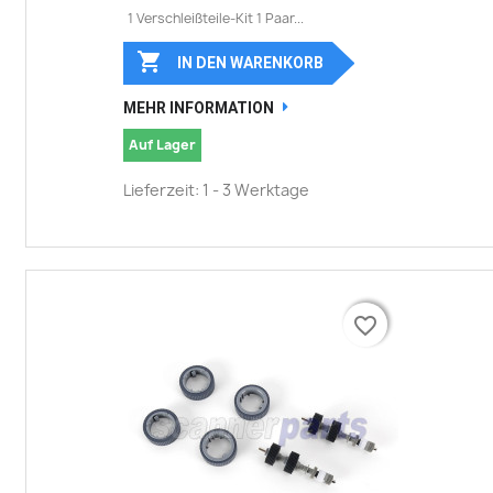
1 Verschleißteile-Kit 1 Paar...

IN DEN WARENKORB
MEHR INFORMATION
Auf Lager
Lieferzeit: 1 - 3 Werktage
favorite_border
favorite_border