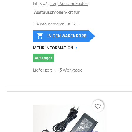
zzgl. Versandkosten
inkl. MwSt.
Austauschrollen-Kit für...
1 Austauschrollen-Kit 1 x...

IN DEN WARENKORB
MEHR INFORMATION
Auf Lager
Lieferzeit: 1 - 3 Werktage
favorite_border
favorite_border