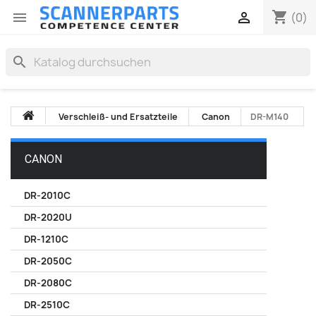
shopping_cart


(0)
search
Verschleiß- und Ersatzteile
Canon
DR-M140
CANON
DR-2010C
DR-2020U
DR-1210C
DR-2050C
DR-2080C
DR-2510C