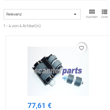



Relevanz
Kacheln
Liste
1 - 4 von 4 Artikel(n)
favorite_border
favorite_border
77,61 €