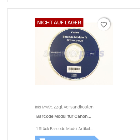
NICHT AUF LAGER
favorite_border
favorite_border
zzgl. Versandkosten
inkl. MwSt.
Barcode Modul für Canon...
1 Stück Barcode Modul Artikel...