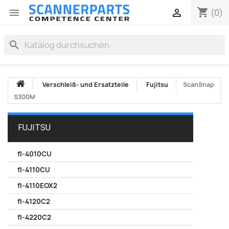
shopping_cart


(0)
search
Verschleiß- und Ersatzteile
Fujitsu
ScanSnap
S300M
FUJITSU
fi-4010CU
fi-4110CU
fi-4110EOX2
fi-4120C2
fi-4220C2