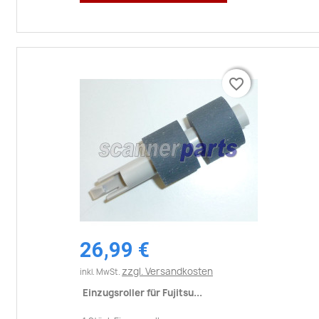
favorite_border
favorite_border
26,99 €
zzgl. Versandkosten
inkl. MwSt.
Einzugsroller für Fujitsu...