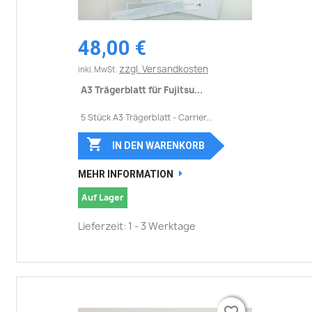
48,00 €
zzgl. Versandkosten
inkl. MwSt.
A3 Trägerblatt für Fujitsu...
5 Stück A3 Trägerblatt - Carrier...

IN DEN WARENKORB
MEHR INFORMATION
Auf Lager
Lieferzeit: 1 - 3 Werktage
favorite_border
favorite_border