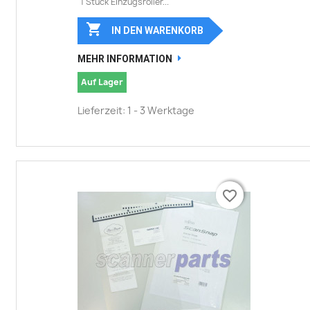
1 Stück Einzugsroller...

IN DEN WARENKORB
MEHR INFORMATION
Auf Lager
Lieferzeit: 1 - 3 Werktage
favorite_border
favorite_border