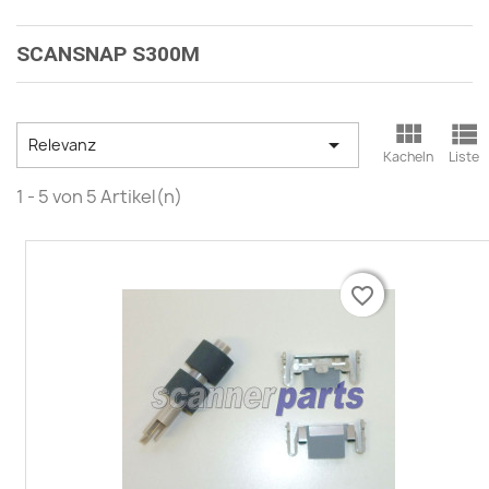
SCANSNAP S300M



Relevanz
Kacheln
Liste
1 - 5 von 5 Artikel(n)
favorite_border
favorite_border