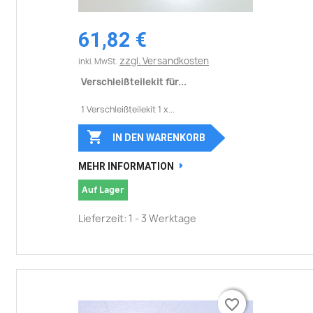
61,82 €
zzgl. Versandkosten
inkl. MwSt.
Verschleißteilekit für...
1 Verschleißteilekit 1 x...

IN DEN WARENKORB
MEHR INFORMATION
Auf Lager
Lieferzeit: 1 - 3 Werktage
favorite_border
favorite_border