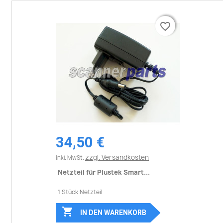
favorite_border
favorite_border
34,50 €
zzgl. Versandkosten
inkl. MwSt.
Netzteil für Plustek Smart...
1 Stück Netzteil

IN DEN WARENKORB