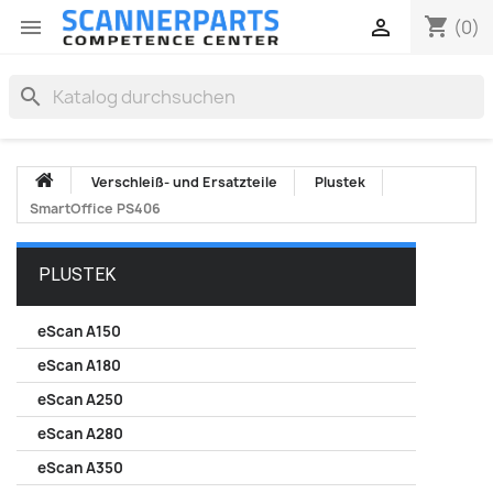
shopping_cart


(0)
search
Verschleiß- und Ersatzteile
Plustek
SmartOffice PS406
PLUSTEK
eScan A150
eScan A180
eScan A250
eScan A280
eScan A350