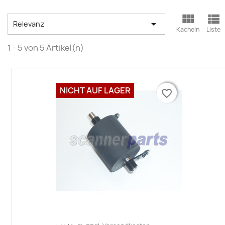



Relevanz
Kacheln
Liste
1 - 5 von 5 Artikel(n)
NICHT AUF LAGER
favorite_border
favorite_border