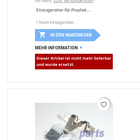
zzgl. Versandkosten
inkl. MwSt.
Einzugsroller für Plustek...
1 Stück Einzugsroller...

IN DEN WARENKORB
MEHR INFORMATION
Dieser Artikel ist nicht mehr lieferbar
und wurde ersetzt.
favorite_border
favorite_border