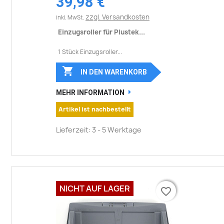
39,98 €
zzgl. Versandkosten
inkl. MwSt.
Einzugsroller für Plustek...
1 Stück Einzugsroller...

IN DEN WARENKORB
MEHR INFORMATION
Artikel ist nachbestellt
Lieferzeit: 3 - 5 Werktage
NICHT AUF LAGER
favorite_border
favorite_border