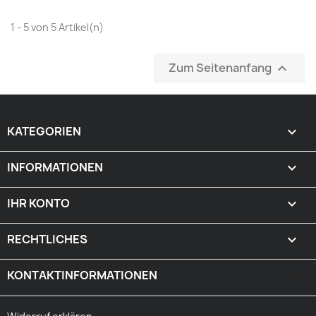
1 - 5 von 5 Artikel(n)
Zum Seitenanfang

KATEGORIEN

INFORMATIONEN

IHR KONTO

RECHTLICHES

KONTAKTINFORMATIONEN
keyboard_arrow_down