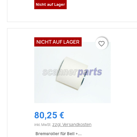
Nicht auf Lager
NICHT AUF LAGER
favorite_border
favorite_border
80,25 €
zzgl. Versandkosten
inkl. MwSt.
Bremsroller für Bell +...