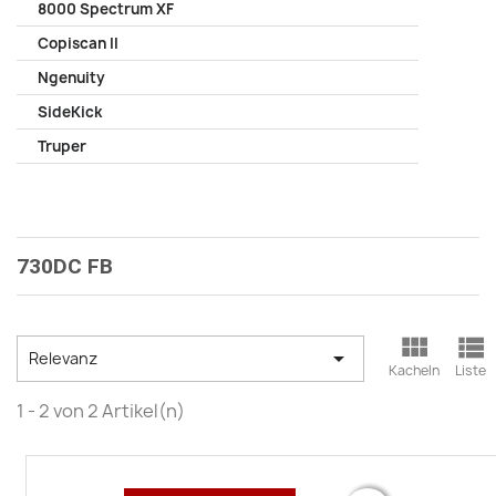
8000 Spectrum XF
Copiscan II
Ngenuity
SideKick
Truper
730DC FB



Relevanz
Kacheln
Liste
1 - 2 von 2 Artikel(n)