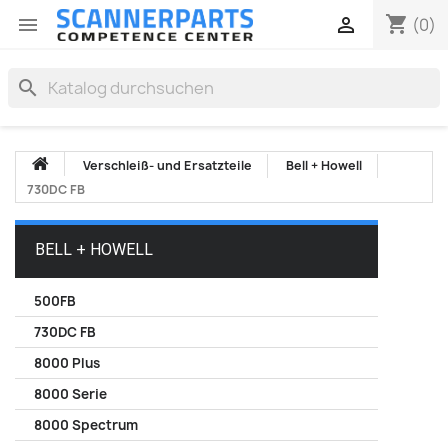
shopping_cart


(0)
search
Verschleiß- und Ersatzteile
Bell + Howell
730DC FB
BELL + HOWELL
500FB
730DC FB
8000 Plus
8000 Serie
8000 Spectrum