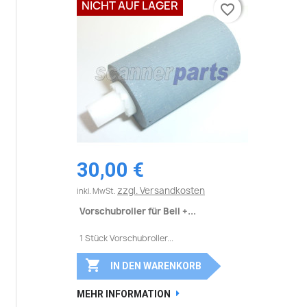
NICHT AUF LAGER
favorite_border
favorite_border
30,00 €
zzgl. Versandkosten
inkl. MwSt.
Vorschubroller für Bell +...
1 Stück Vorschubroller...

IN DEN WARENKORB
MEHR INFORMATION