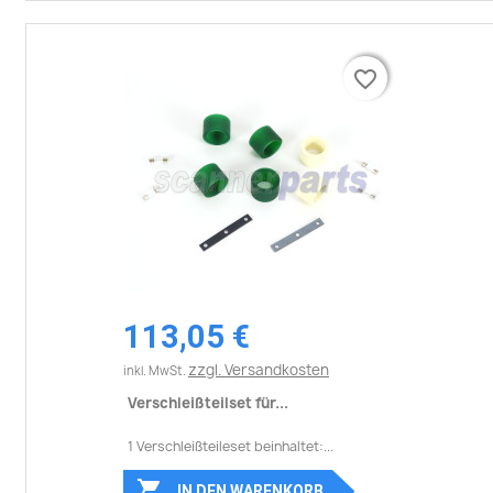
favorite_border
favorite_border
113,05 €
zzgl. Versandkosten
inkl. MwSt.
Verschleißteilset für...
1 Verschleißteileset beinhaltet:...

IN DEN WARENKORB