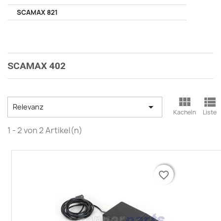
SCAMAX 821
SCAMAX 402



Relevanz
Kacheln
Liste
1 - 2 von 2 Artikel(n)
favorite_border
favorite_border