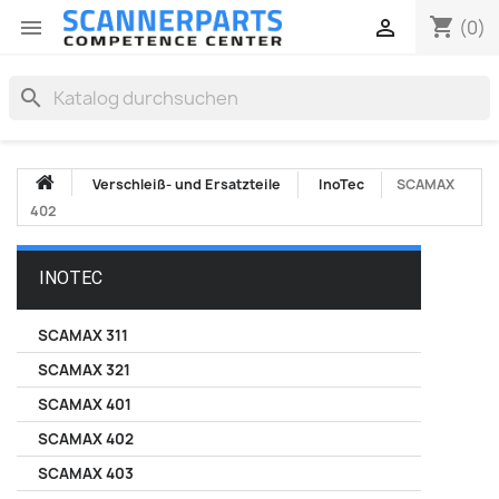
shopping_cart


(0)
search
Verschleiß- und Ersatzteile
InoTec
SCAMAX
402
INOTEC
SCAMAX 311
SCAMAX 321
SCAMAX 401
SCAMAX 402
SCAMAX 403