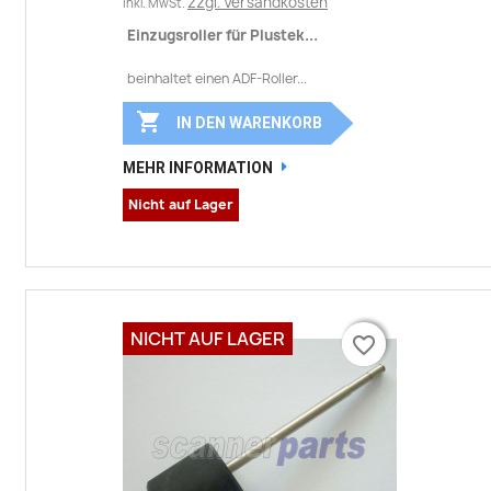
zzgl. Versandkosten
inkl. MwSt.
Einzugsroller für Plustek...
beinhaltet einen ADF-Roller...

IN DEN WARENKORB
MEHR INFORMATION
Nicht auf Lager
NICHT AUF LAGER
favorite_border
favorite_border