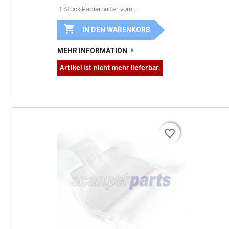
1 Stück Papierhalter vom...

IN DEN WARENKORB
MEHR INFORMATION
Artikel ist nicht mehr lieferbar.
favorite_border
favorite_border