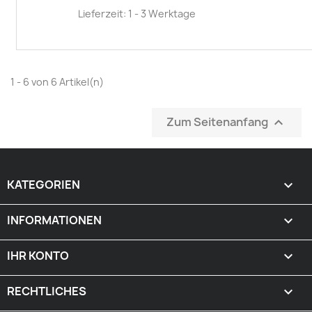
Lieferzeit: 1 - 3 Werktage
1 - 6 von 6 Artikel(n)
Zum Seitenanfang

KATEGORIEN

INFORMATIONEN

IHR KONTO

RECHTLICHES
