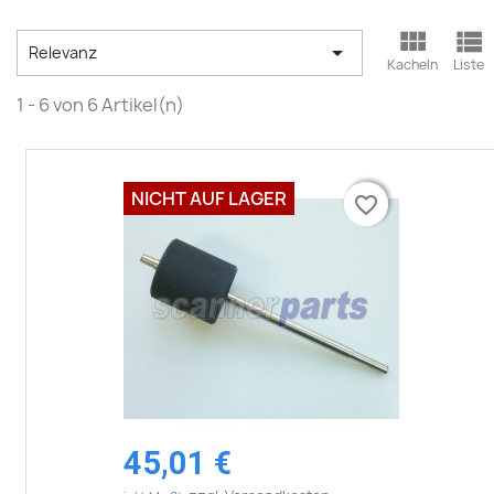



Relevanz
Kacheln
Liste
1 - 6 von 6 Artikel(n)
NICHT AUF LAGER
favorite_border
favorite_border
45,01 €