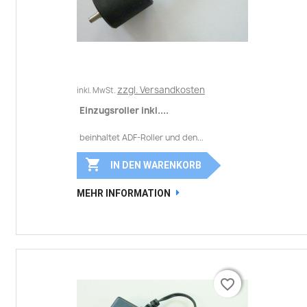
zzgl. Versandkosten
inkl. MwSt.
Einzugsroller inkl....
beinhaltet ADF-Roller und den...

IN DEN WARENKORB
MEHR INFORMATION
favorite_border
favorite_border