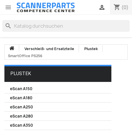
shopping_cart


(0)
search
Verschleiß- und Ersatzteile
Plustek
SmartOffice PS256
PLUSTEK
eScan A150
eScan A180
eScan A250
eScan A280
eScan A350