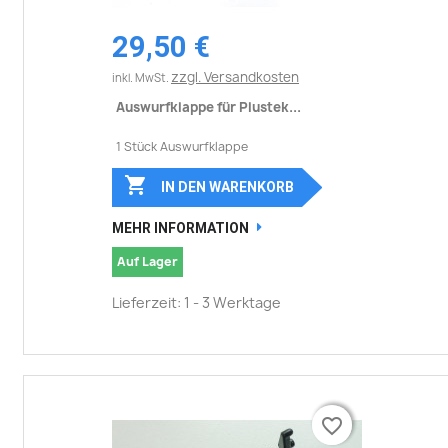
29,50 €
zzgl. Versandkosten
inkl. MwSt.
Auswurfklappe für Plustek...
1 Stück Auswurfklappe

IN DEN WARENKORB
MEHR INFORMATION
Auf Lager
Lieferzeit: 1 - 3 Werktage
favorite_border
favorite_border