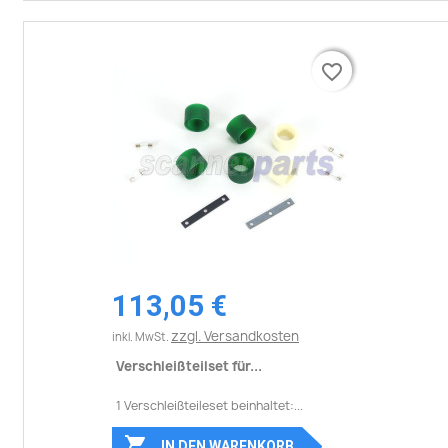
favorite_border
favorite_border
113,05 €
zzgl. Versandkosten
inkl. MwSt.
Verschleißteilset für...
1 Verschleißteileset beinhaltet:...

IN DEN WARENKORB