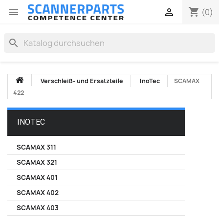
shopping_cart


(0)
search
Verschleiß- und Ersatzteile
InoTec
SCAMAX
422
INOTEC
SCAMAX 311
SCAMAX 321
SCAMAX 401
SCAMAX 402
SCAMAX 403