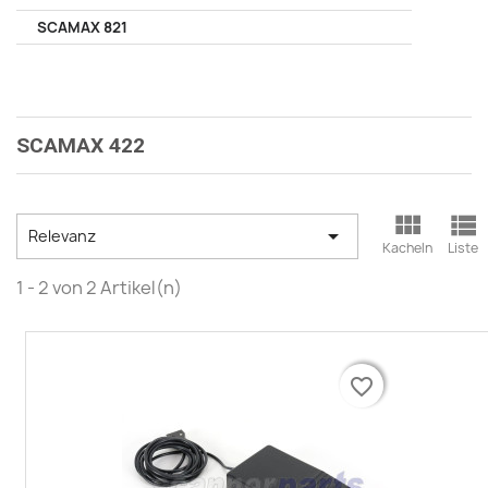
SCAMAX 821
SCAMAX 422



Relevanz
Kacheln
Liste
1 - 2 von 2 Artikel(n)
favorite_border
favorite_border