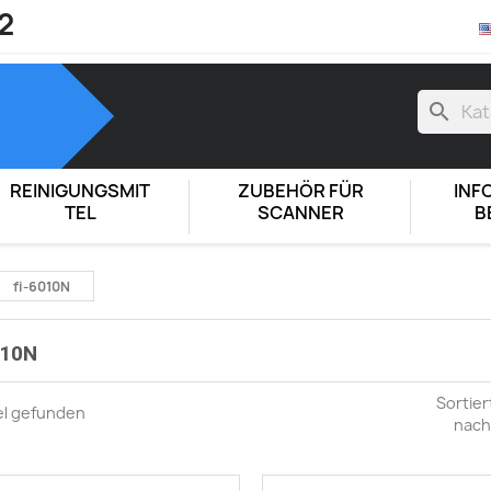
2
search
REINIGUNGSMIT
ZUBEHÖR FÜR
INF
TEL
SCANNER
B
fi-6010N
010N
Sortier
kel gefunden
nach