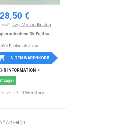
28,50 €
Vorschau

zzgl. Versandkosten
l. MwSt.
pieraufnahme für Fujitsu...
Stück Papieraufnahme

IN DEN WARENKORB
HR INFORMATION
uf Lager
eferzeit: 1 - 3 Werktage
on 7 Artikel(n)