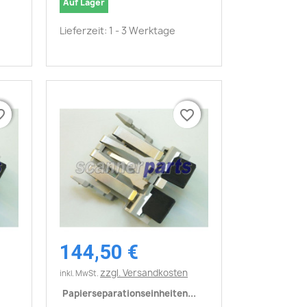
Auf Lager
Lieferzeit: 1 - 3 Werktage
border
border
favorite_border
favorite_border
144,50 €
Vorschau

zzgl. Versandkosten
inkl. MwSt.
Papierseparationseinheiten...