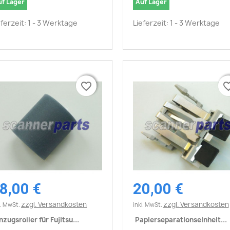
uf Lager
Auf Lager
eferzeit: 1 - 3 Werktage
Lieferzeit: 1 - 3 Werktage
favorite_border
favorite_border
favorite_
favorite_
8,00 €
20,00 €
Vorschau
Vorschau


zzgl. Versandkosten
zzgl. Versandkosten
l. MwSt.
inkl. MwSt.
nzugsroller für Fujitsu...
Papierseparationseinheit...