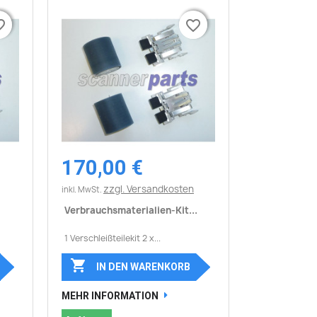
border
border
favorite_border
favorite_border
170,00 €
Vorschau

zzgl. Versandkosten
inkl. MwSt.
Verbrauchsmaterialien-Kit...
1 Verschleißteilekit 2 x...

IN DEN WARENKORB
MEHR INFORMATION