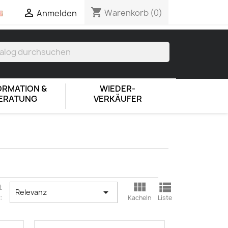
shopping_cart

Warenkorb
(0)
Anmelden
ORMATION &
WIEDER-
ERATUNG
VERKÄUFER


t

Relevanz
:
Kacheln
Liste