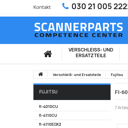
030 21 005 222
Kontakt
VERSCHLEISS- UND E
RSATZTEILE
Verschleiß- und Ersatzteile
Fujitsu
FI-6
FUJITSU
fi-4010CU
7 Arti
fi-4110CU
fi-4110EOX2