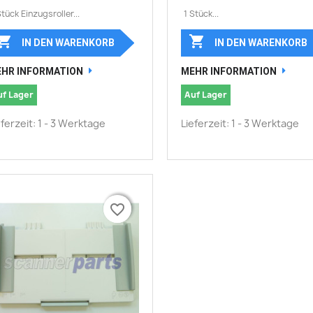
Stück Einzugsroller...
1 Stück...


IN DEN WARENKORB
IN DEN WARENKORB
HR INFORMATION
MEHR INFORMATION
uf Lager
Auf Lager
eferzeit: 1 - 3 Werktage
Lieferzeit: 1 - 3 Werktage
favorite_border
favorite_border