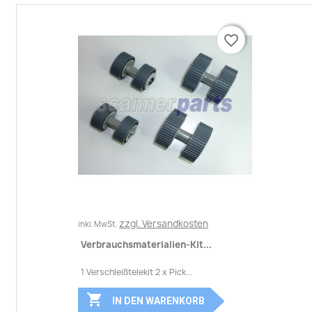
favorite_border
favorite_border
zzgl. Versandkosten
inkl. MwSt.
Verbrauchsmaterialien-Kit...
1 Verschleißtelekit 2 x Pick...

IN DEN WARENKORB