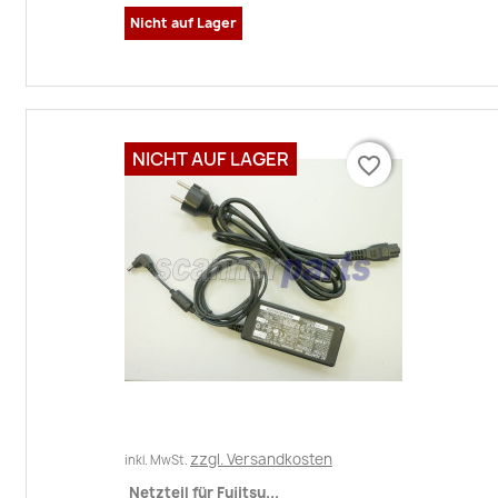
Nicht auf Lager
NICHT AUF LAGER
favorite_border
favorite_border
zzgl. Versandkosten
inkl. MwSt.
Netzteil für Fujitsu...