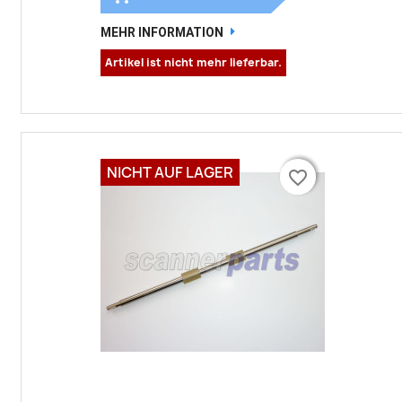
MEHR INFORMATION
Artikel ist nicht mehr lieferbar.
NICHT AUF LAGER
favorite_border
favorite_border