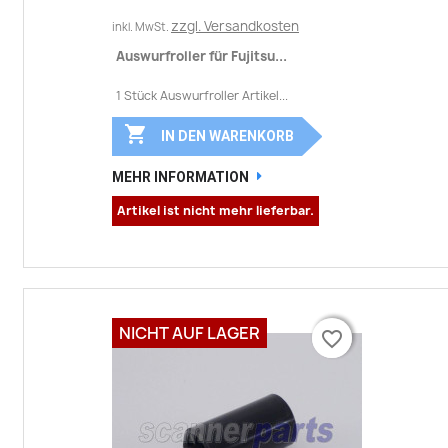
zzgl. Versandkosten
inkl. MwSt.
Auswurfroller für Fujitsu...
1 Stück Auswurfroller Artikel...

IN DEN WARENKORB
MEHR INFORMATION
Artikel ist nicht mehr lieferbar.
NICHT AUF LAGER
favorite_border
favorite_border