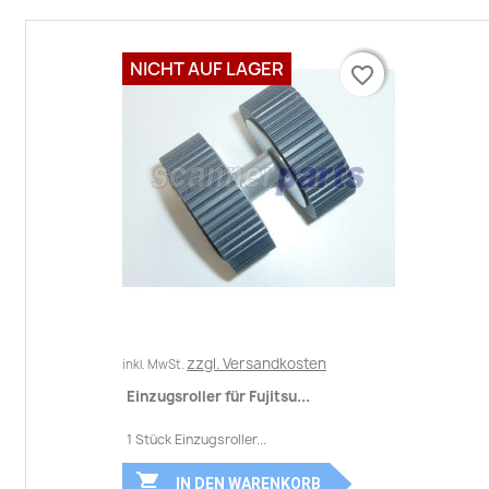
NICHT AUF LAGER
favorite_border
favorite_border
zzgl. Versandkosten
inkl. MwSt.
Einzugsroller für Fujitsu...
1 Stück Einzugsroller...

IN DEN WARENKORB