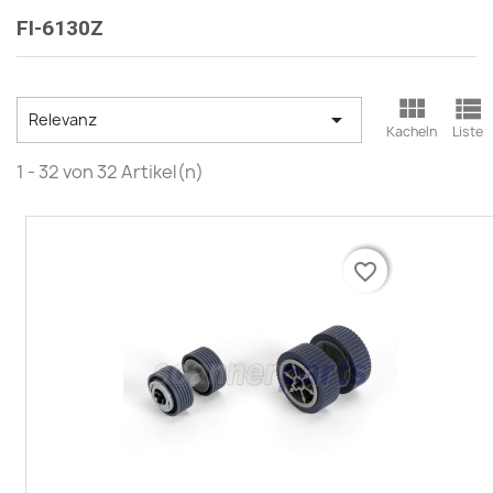
FI-6130Z



Relevanz
Kacheln
Liste
1 - 32 von 32 Artikel(n)
favorite_border
favorite_border