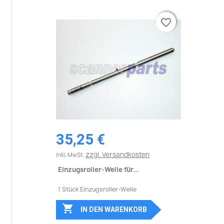
favorite_border
favorite_border
35,25 €
zzgl. Versandkosten
inkl. MwSt.
Einzugsroller-Welle für...
1 Stück Einzugsroller-Welle

IN DEN WARENKORB