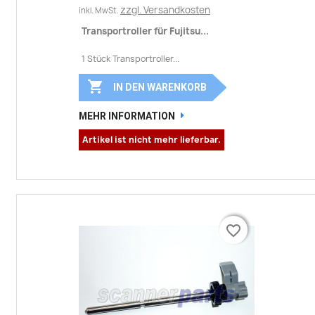
zzgl. Versandkosten
inkl. MwSt.
Transportroller für Fujitsu...
1 Stück Transportroller...

IN DEN WARENKORB
MEHR INFORMATION
Artikel ist nicht mehr lieferbar.
favorite_border
favorite_border