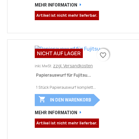
MEHR INFORMATION
Artikel ist nicht mehr lieferbar.
NICHT AUF LAGER
favorite_border
favorite_border
zzgl. Versandkosten
inkl. MwSt.
Papierauswurf für Fujitsu...
1 Stück Papierauswurf komplett...

IN DEN WARENKORB
MEHR INFORMATION
Artikel ist nicht mehr lieferbar.