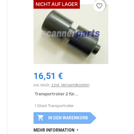
NICHT AUF LAGER
favorite_border
favorite_border
16,51 €
zzgl. Versandkosten
inkl. MwSt.
Transportroller 2 für...
1 Stück Transportroller

IN DEN WARENKORB
MEHR INFORMATION