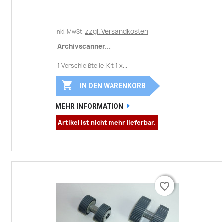
zzgl. Versandkosten
inkl. MwSt.
Archivscanner...
1 Verschleißteile-Kit 1 x...

IN DEN WARENKORB
MEHR INFORMATION
Artikel ist nicht mehr lieferbar.
favorite_border
favorite_border