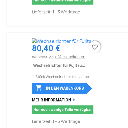
Nur noch wenige Teile verfügbar
Lieferzeit: 1 - 3 Werktage
80,40 €
favorite_border
favorite_border
zzgl. Versandkosten
inkl. MwSt.
Wechselrichter für Fujitsu...
1 Stück Wechselrichter für Lampe

IN DEN WARENKORB
MEHR INFORMATION
Nur noch wenige Teile verfügbar
Lieferzeit: 1 - 3 Werktage