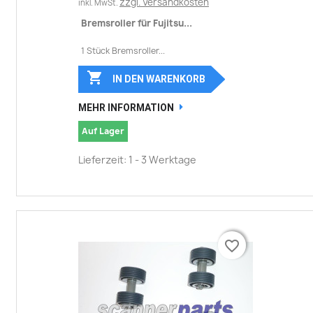
zzgl. Versandkosten
inkl. MwSt.
Bremsroller für Fujitsu...
1 Stück Bremsroller...

IN DEN WARENKORB
MEHR INFORMATION
Auf Lager
Lieferzeit: 1 - 3 Werktage
favorite_border
favorite_border