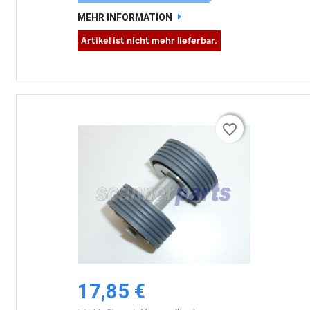
MEHR INFORMATION
Artikel ist nicht mehr lieferbar.
favorite_border
favorite_border
17,85 €