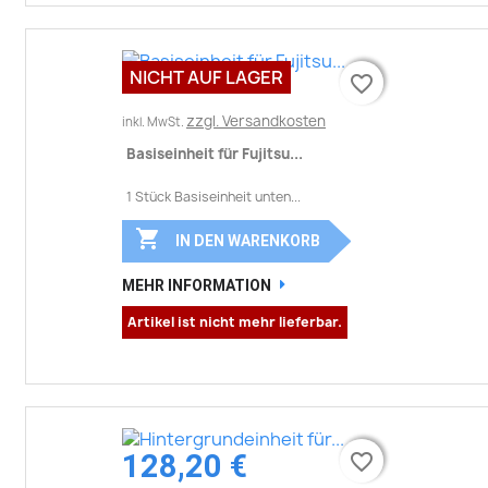
NICHT AUF LAGER
favorite_border
favorite_border
zzgl. Versandkosten
inkl. MwSt.
Basiseinheit für Fujitsu...
1 Stück Basiseinheit unten...

IN DEN WARENKORB
MEHR INFORMATION
Artikel ist nicht mehr lieferbar.
128,20 €
favorite_border
favorite_border