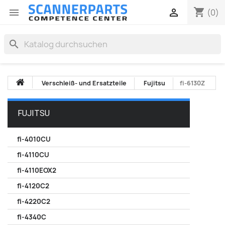
shopping_cart


(0)
search
Verschleiß- und Ersatzteile
Fujitsu
fi-6130Z
FUJITSU
fi-4010CU
fi-4110CU
fi-4110EOX2
fi-4120C2
fi-4220C2
fi-4340C