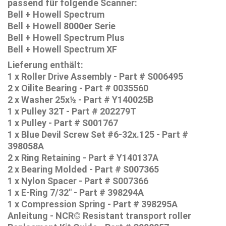
passend für folgende Scanner:
Bell + Howell Spectrum
Bell + Howell 8000er Serie
Bell + Howell Spectrum Plus
Bell + Howell Spectrum XF
Lieferung enthält:
1 x Roller Drive Assembly - Part # S006495
2 x Oilite Bearing - Part # 0035560
2 x Washer 25x½ - Part # Y140025B
1 x Pulley 32T - Part # 202279T
1 x Pulley - Part # S001767
1 x Blue Devil Screw Set #6-32x.125 - Part #
398058A
2 x Ring Retaining - Part # Y140137A
2 x Bearing Molded - Part # S007365
1 x Nylon Spacer - Part # S007366
1 x E-Ring 7/32" - Part # 398294A
1 x Compression Spring - Part # 398295A
Anleitung - NCR© Resistant transport roller