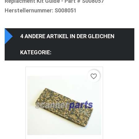
Replacment Kit Guide - Part # S008057
Herstellernummer: S008051
4 ANDERE ARTIKEL IN DER GLEICHEN
KATEGORIE:
favorite_border