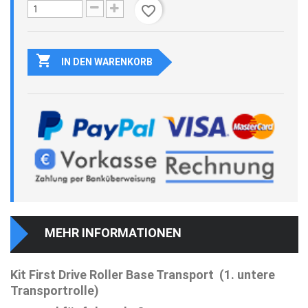
favorite_border

IN DEN WARENKORB
MEHR INFORMATIONEN
Kit First Drive Roller Base Transport (1. untere
Transportrolle)