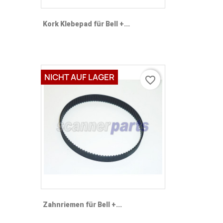
Kork Klebepad für Bell +...
NICHT AUF LAGER
favorite_border
Zahnriemen für Bell +...