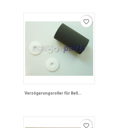
favorite_border
Verzögerungsroller für Bell...
favorite_border