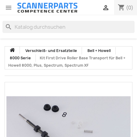
shopping_cart


(0)
search
Verschleiß- und Ersatzteile
Bell + Howell
8000 Serie
Kit First Drive Roller Base Transport für Bell +
Howell 8000, Plus, Spectrum, Spectrum XF