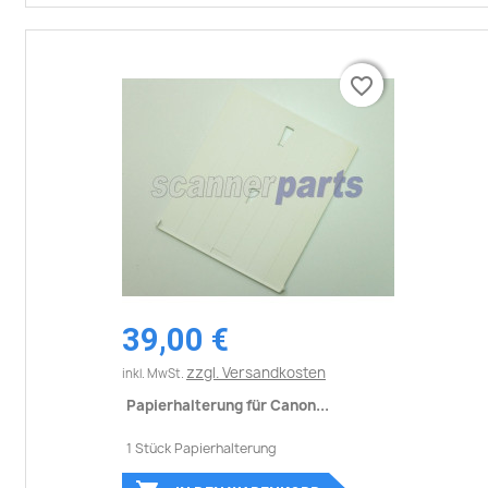
favorite_border
favorite_border
39,00 €
zzgl. Versandkosten
inkl. MwSt.
Papierhalterung für Canon...
1 Stück Papierhalterung