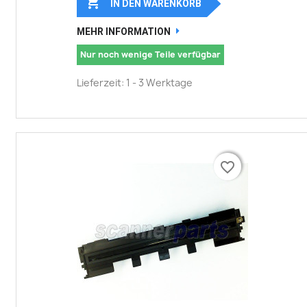

IN DEN WARENKORB
MEHR INFORMATION
Nur noch wenige Teile verfügbar
Lieferzeit: 1 - 3 Werktage
favorite_border
favorite_border