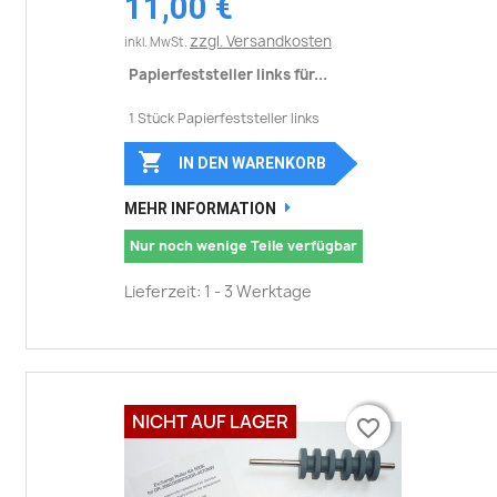
11,00 €
zzgl. Versandkosten
inkl. MwSt.
Papierfeststeller links für...
1 Stück Papierfeststeller links

IN DEN WARENKORB
MEHR INFORMATION
Nur noch wenige Teile verfügbar
Lieferzeit: 1 - 3 Werktage
NICHT AUF LAGER
favorite_border
favorite_border