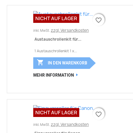
NICHT AUF LAGER
favorite_border
favorite_border
zzgl. Versandkosten
inkl. MwSt.
Austauschrollenkit für...
1 Austauschrollenkit 1 x...

IN DEN WARENKORB
MEHR INFORMATION
NICHT AUF LAGER
favorite_border
favorite_border
zzgl. Versandkosten
inkl. MwSt.