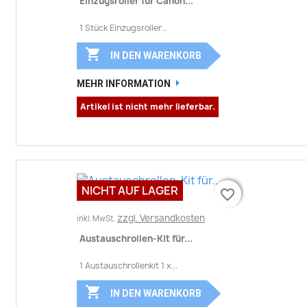
Einzugsroller für Canon...
1 Stück Einzugsroller...

IN DEN WARENKORB
MEHR INFORMATION
Artikel ist nicht mehr lieferbar.
NICHT AUF LAGER
favorite_border
favorite_border
zzgl. Versandkosten
inkl. MwSt.
Austauschrollen-Kit für...
1 Austauschrollenkit 1 x...

IN DEN WARENKORB