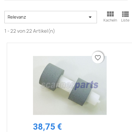



Relevanz
Kacheln
Liste
1 - 22 von 22 Artikel(n)
favorite_border
favorite_border
38,75 €