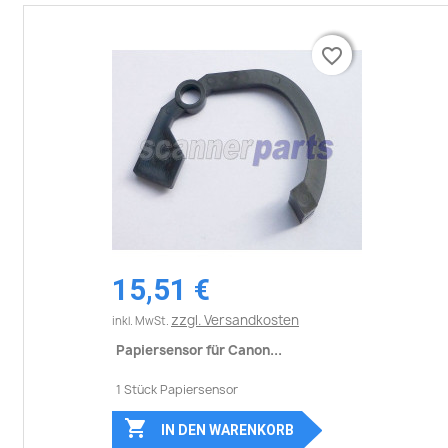
favorite_border
favorite_border
15,51 €
zzgl. Versandkosten
inkl. MwSt.
Papiersensor für Canon...
1 Stück Papiersensor

IN DEN WARENKORB