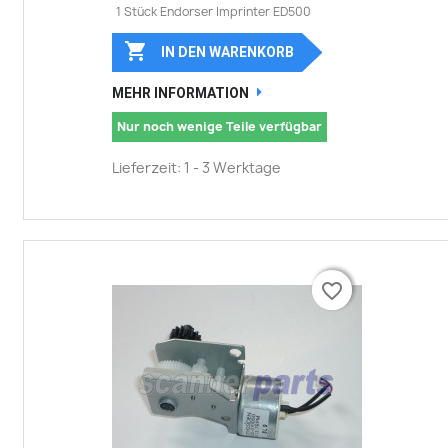
1 Stück Endorser Imprinter ED500

IN DEN WARENKORB
MEHR INFORMATION
Nur noch wenige Teile verfügbar
Lieferzeit: 1 - 3 Werktage
favorite_border
favorite_border