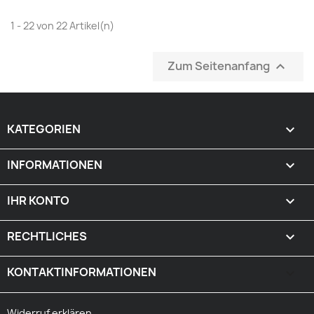
1 - 22 von 22 Artikel(n)
Zum Seitenanfang

KATEGORIEN

INFORMATIONEN

IHR KONTO

RECHTLICHES

KONTAKTINFORMATIONEN
keyboard_arrow_down
Widerruf erklären