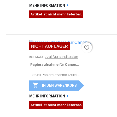
MEHR INFORMATION
Artikel ist nicht mehr lieferbar.
NICHT AUF LAGER
favorite_border
favorite_border
zzgl. Versandkosten
inkl. MwSt.
Papieraufnahme für Canon...
1 Stück Papieraufnahme Artikel...

IN DEN WARENKORB
MEHR INFORMATION
Artikel ist nicht mehr lieferbar.