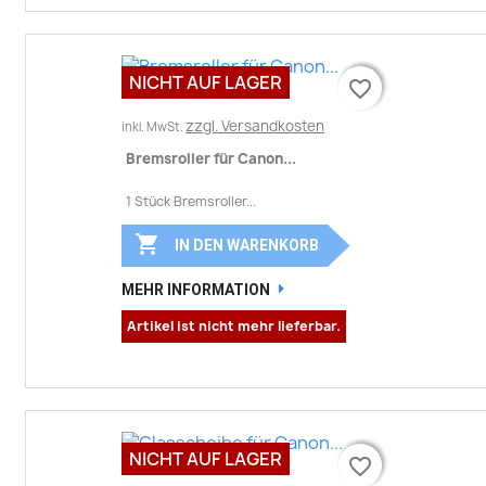
NICHT AUF LAGER
favorite_border
favorite_border
zzgl. Versandkosten
inkl. MwSt.
Bremsroller für Canon...
1 Stück Bremsroller...

IN DEN WARENKORB
MEHR INFORMATION
Artikel ist nicht mehr lieferbar.
NICHT AUF LAGER
favorite_border
favorite_border