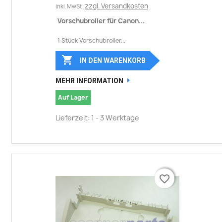
zzgl. Versandkosten
inkl. MwSt.
Vorschubroller für Canon...
1 Stück Vorschubroller...

IN DEN WARENKORB
MEHR INFORMATION
Auf Lager
Lieferzeit: 1 - 3 Werktage
favorite_border
favorite_border