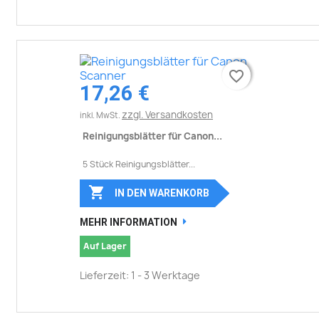
favorite_border
favorite_border
17,26 €
zzgl. Versandkosten
inkl. MwSt.
Reinigungsblätter für Canon...
5 Stück Reinigungsblätter...

IN DEN WARENKORB
MEHR INFORMATION
Auf Lager
Lieferzeit: 1 - 3 Werktage