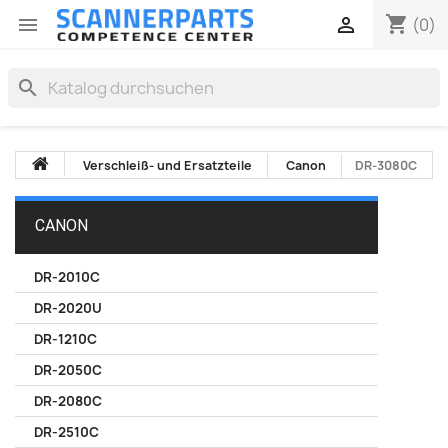
shopping_cart


(0)
search
Verschleiß- und Ersatzteile
Canon
DR-3080C
CANON
DR-2010C
DR-2020U
DR-1210C
DR-2050C
DR-2080C
DR-2510C