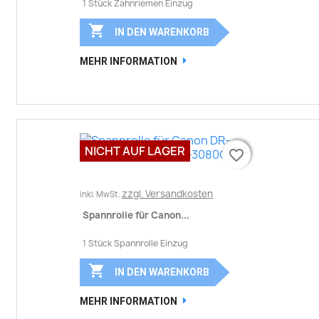
1 Stück Zahnriemen Einzug

IN DEN WARENKORB
MEHR INFORMATION
NICHT AUF LAGER
favorite_border
favorite_border
zzgl. Versandkosten
inkl. MwSt.
Spannrolle für Canon...
1 Stück Spannrolle Einzug

IN DEN WARENKORB
MEHR INFORMATION