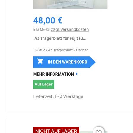
48,00 €
zzgl. Versandkosten
inkl. MwSt.
A3 Trägerblatt für Fujitsu...
5 Stück A3 Trägerblatt - Carrier...

IN DEN WARENKORB
MEHR INFORMATION
Auf Lager
Lieferzeit: 1 - 3 Werktage
NICHT AUF LAGER
favorite_border
favorite_border