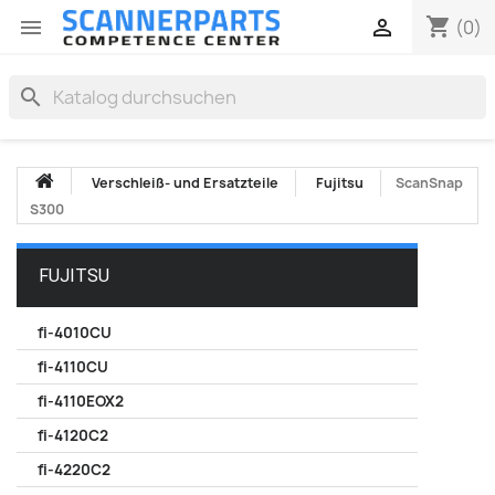
shopping_cart


(0)
search
Verschleiß- und Ersatzteile
Fujitsu
ScanSnap
S300
FUJITSU
fi-4010CU
fi-4110CU
fi-4110EOX2
fi-4120C2
fi-4220C2