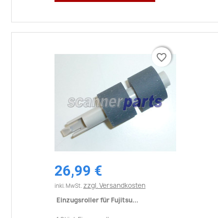
favorite_border
favorite_border
26,99 €
zzgl. Versandkosten
inkl. MwSt.
Einzugsroller für Fujitsu...