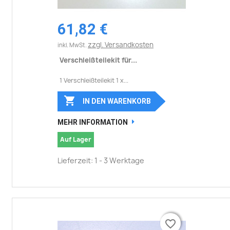
61,82 €
zzgl. Versandkosten
inkl. MwSt.
Verschleißteilekit für...
1 Verschleißteilekit 1 x...

IN DEN WARENKORB
MEHR INFORMATION
Auf Lager
Lieferzeit: 1 - 3 Werktage
favorite_border
favorite_border