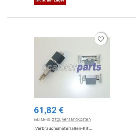
Nicht auf Lager
favorite_border
favorite_border
61,82 €
zzgl. Versandkosten
inkl. MwSt.
Verbrauchsmaterialien-Kit...