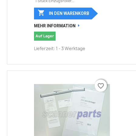
1 Stück Einzugsroller...

IN DEN WARENKORB
MEHR INFORMATION
Auf Lager
Lieferzeit: 1 - 3 Werktage
favorite_border
favorite_border