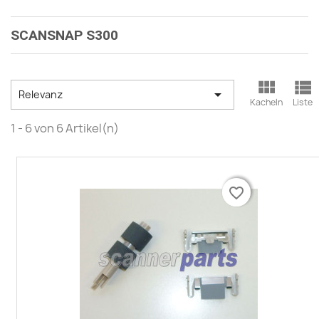
SCANSNAP S300



Relevanz
Kacheln
Liste
1 - 6 von 6 Artikel(n)
favorite_border
favorite_border