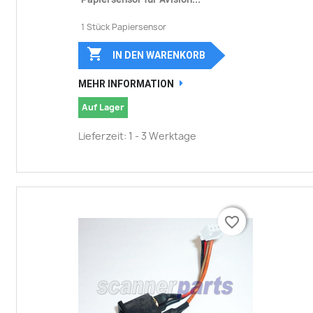
1 Stück Papiersensor

IN DEN WARENKORB
MEHR INFORMATION
Auf Lager
Lieferzeit: 1 - 3 Werktage
favorite_border
favorite_border