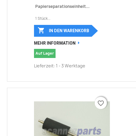
Papierseparationseinheit...
1 Stück...

IN DEN WARENKORB
MEHR INFORMATION
Auf Lager
Lieferzeit: 1 - 3 Werktage
favorite_border
favorite_border