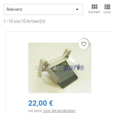



Relevanz
Kacheln
Liste
1 - 10 von 10 Artikel(n)
favorite_border
favorite_border
22,00 €
zzgl. Versandkosten
inkl. MwSt.