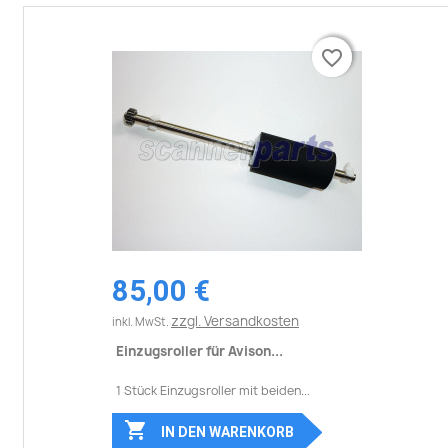
favorite_border
favorite_border
85,00 €
zzgl. Versandkosten
inkl. MwSt.
Einzugsroller für Avison...
1 Stück Einzugsroller mit beiden...

IN DEN WARENKORB