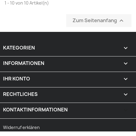
1 - 10 von 10 Artikel(n)
Zum Seitenanfang

KATEGORIEN

INFORMATIONEN

IHR KONTO

RECHTLICHES

KONTAKTINFORMATIONEN
keyboard_arrow_down
Widerruf erklären