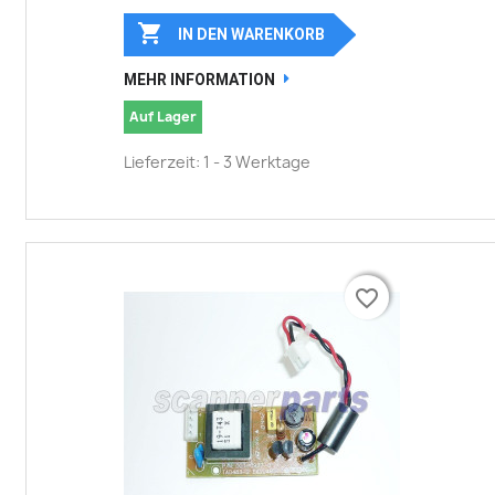

IN DEN WARENKORB
MEHR INFORMATION
Auf Lager
Lieferzeit: 1 - 3 Werktage
favorite_border
favorite_border