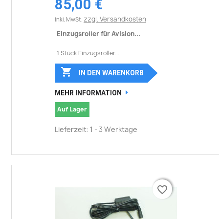
85,00 €
zzgl. Versandkosten
inkl. MwSt.
Einzugsroller für Avision...
1 Stück Einzugsroller...

IN DEN WARENKORB
MEHR INFORMATION
Auf Lager
Lieferzeit: 1 - 3 Werktage
favorite_border
favorite_border