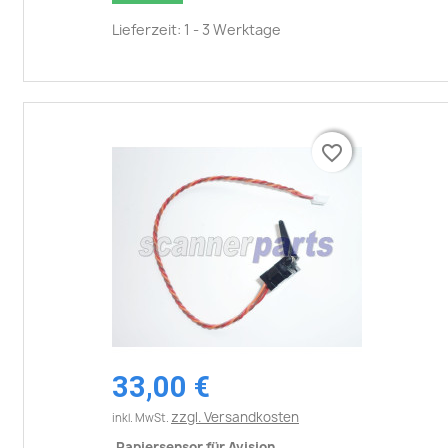
Lieferzeit: 1 - 3 Werktage
favorite_border
favorite_border
33,00 €
zzgl. Versandkosten
inkl. MwSt.
Papiersensor für Avision...