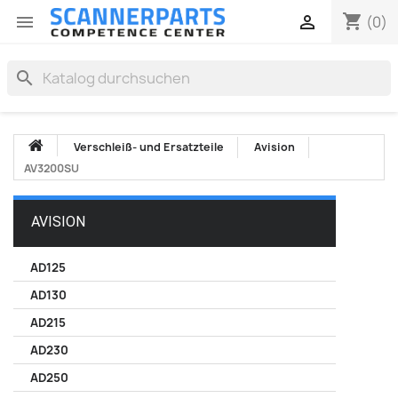
shopping_cart


(0)
search
Verschleiß- und Ersatzteile
Avision
AV3200SU
AVISION
AD125
AD130
AD215
AD230
AD250