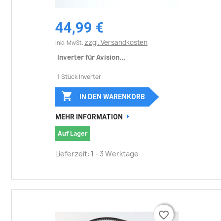
44,99 €
zzgl. Versandkosten
inkl. MwSt.
Inverter für Avision...
1 Stück Inverter

IN DEN WARENKORB
MEHR INFORMATION
Auf Lager
Lieferzeit: 1 - 3 Werktage
favorite_border
favorite_border