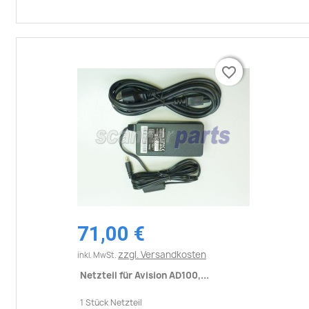
favorite_border
favorite_border
71,00 €
zzgl. Versandkosten
inkl. MwSt.
Netzteil für Avision AD100,...
1 Stück Netzteil