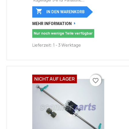
Kugellager 5-8 für Panasonic...

IN DEN WARENKORB
MEHR INFORMATION
Nur noch wenige Teile verfügbar
Lieferzeit: 1 - 3 Werktage
NICHT AUF LAGER
favorite_border
favorite_border