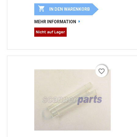

IN DEN WARENKORB
MEHR INFORMATION
Nicht auf Lager
favorite_border
favorite_border