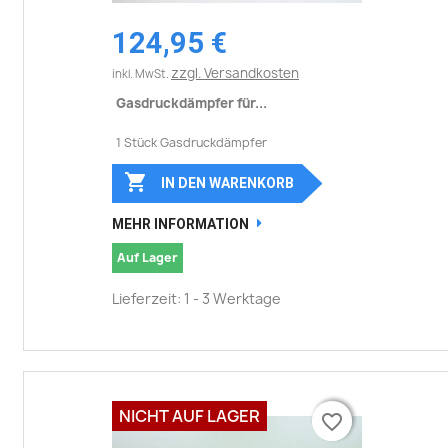
124,95 €
zzgl. Versandkosten
inkl. MwSt.
Gasdruckdämpfer für...
1 Stück Gasdruckdämpfer

IN DEN WARENKORB
MEHR INFORMATION
Auf Lager
Lieferzeit: 1 - 3 Werktage
NICHT AUF LAGER
favorite_border
favorite_border