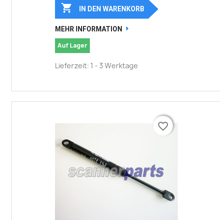

IN DEN WARENKORB
MEHR INFORMATION
Auf Lager
Lieferzeit: 1 - 3 Werktage
favorite_border
favorite_border