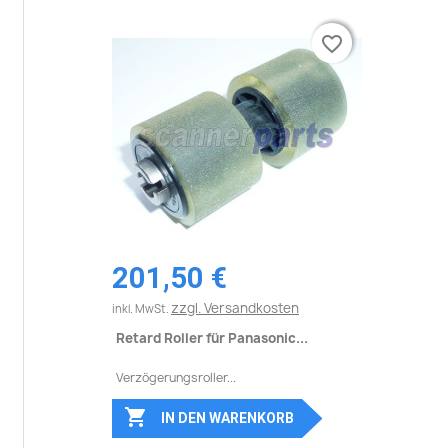
favorite_border
favorite_border
201,50 €
zzgl. Versandkosten
inkl. MwSt.
Retard Roller für Panasonic...
Verzögerungsroller...

IN DEN WARENKORB