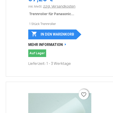
zzgl. Versandkosten
inkl. MwSt.
Trennroller für Panasonic...
1 Stück Trennroller

IN DEN WARENKORB
MEHR INFORMATION
Auf Lager
Lieferzeit: 1 - 3 Werktage
favorite_border
favorite_border