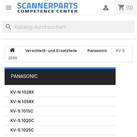
shopping_cart


(0)
search
Verschleiß- und Ersatzteile
Panasonic
KV-S
2055
PANASONIC
KV-N 1028X
KV-N 1058X
KV-S 1015C
KV-S 1020C
KV-S 1025C