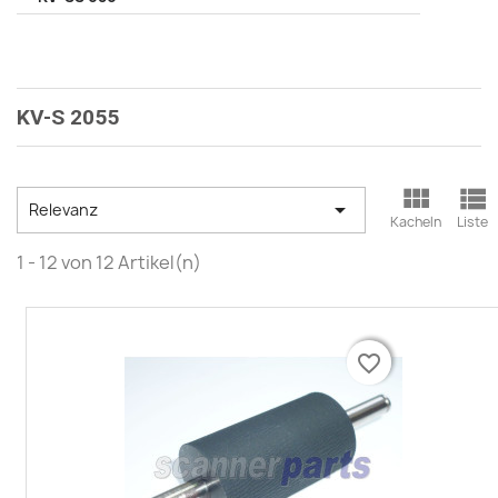
KV-S 2055



Relevanz
Kacheln
Liste
1 - 12 von 12 Artikel(n)
favorite_border
favorite_border