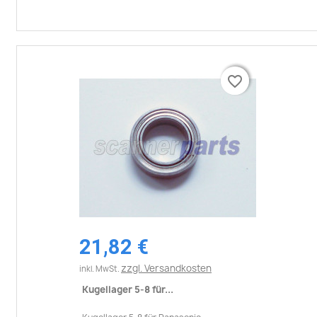
favorite_border
favorite_border
21,82 €
zzgl. Versandkosten
inkl. MwSt.
Kugellager 5-8 für...