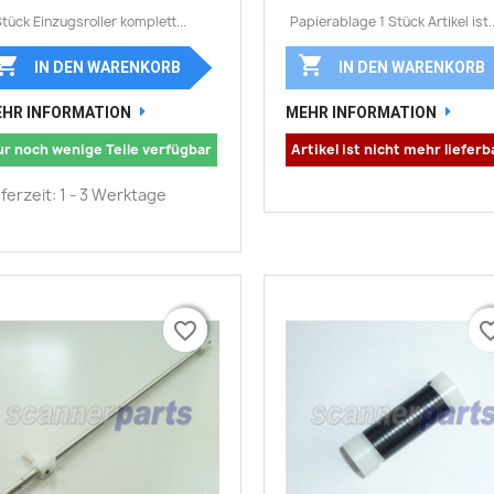
Stück Einzugsroller komplett...
Papierablage 1 Stück Artikel ist..


IN DEN WARENKORB
IN DEN WARENKORB
HR INFORMATION
MEHR INFORMATION
ur noch wenige Teile verfügbar
Artikel ist nicht mehr lieferb
eferzeit: 1 - 3 Werktage
favorite_border
favorite_border
favorite_
favorite_