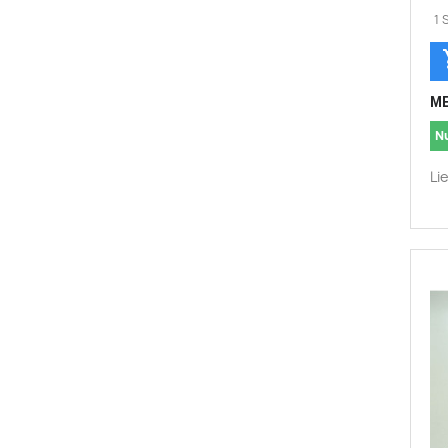
1 
ME
N
Li