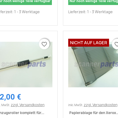
ur noch wenige Teile verfügbar
Nur noch wenige Teile verfü
eferzeit: 1 - 3 Werktage
Lieferzeit: 1 - 3 Werktage
NICHT AUF LAGER
favorite_border
favorite_border
favorite_
favorite_
2,00 €
Vorschau
Vorschau


zzgl. Versandkosten
zzgl. Versandkosten
l. MwSt.
inkl. MwSt.
nzugsroller komplett für...
Papierablage für den Xerox..