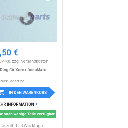
,50 €
Vorschau

zzgl. Versandkosten
l. MwSt.
Ring für Xerox DocuMate...
Stück Federring

IN DEN WARENKORB
HR INFORMATION
ur noch wenige Teile verfügbar
eferzeit: 1 - 3 Werktage