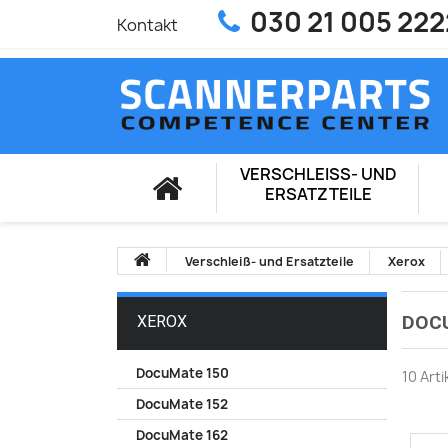
030 21 005 222
Kontakt
VERSCHLEISS- UND E
RSATZTEILE
Verschleiß- und Ersatzteile
Xerox
DOC
XEROX
DocuMate 150
10 Art
DocuMate 152
DocuMate 162