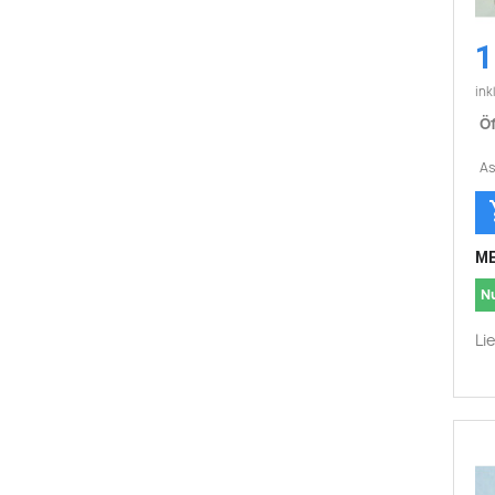
1
ink
Ö
As
ME
N
Li