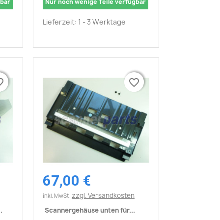
gbar
Nur noch wenige Teile verfügbar
Lieferzeit: 1 - 3 Werktage
border
border
favorite_border
favorite_border
67,00 €
Vorschau

zzgl. Versandkosten
inkl. MwSt.
.
Scannergehäuse unten für...