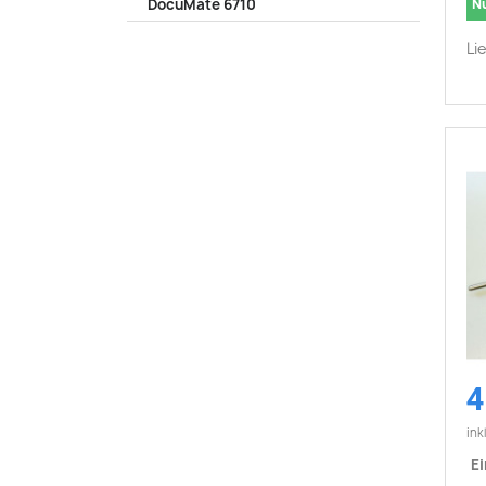
N
DocuMate 6710
Li
4
ink
Ei