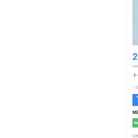
2
ink
E-
1 
ME
N
Li