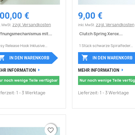
00,00 €
9,00 €
Vorschau
Vorschau


zzgl. Versandkosten
zzgl. Versandkosten
l. MwSt.
inkl. MwSt.
ffnungsmechanismus mit...
Clutch Spring Xerox...
sy Release Hook Inklusive...
1 Stück schwarze Spiralfeder...


IN DEN WARENKORB
IN DEN WARENKORB
HR INFORMATION
MEHR INFORMATION
ur noch wenige Teile verfügbar
Nur noch wenige Teile verfü
eferzeit: 1 - 3 Werktage
Lieferzeit: 1 - 3 Werktage
favorite_border
favorite_border