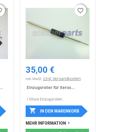
border
border
favorite_border
favorite_border
35,00 €
Vorschau

zzgl. Versandkosten
inkl. MwSt.
..
Einzugsroller für Xerox...
1 Stück Einzugsroller...

IN DEN WARENKORB
MEHR INFORMATION