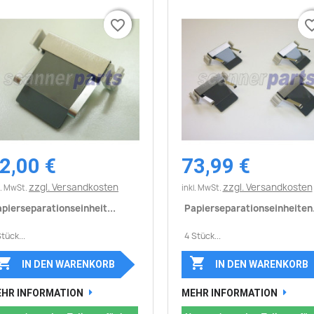
favorite_border
favorite_border
favorite_
favorite_
2,00 €
73,99 €
Vorschau
Vorschau


zzgl. Versandkosten
zzgl. Versandkosten
l. MwSt.
inkl. MwSt.
pierseparationseinheit...
Papierseparationseinheiten.
Stück...
4 Stück...


IN DEN WARENKORB
IN DEN WARENKORB
HR INFORMATION
MEHR INFORMATION