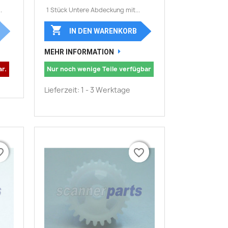
.
1 Stück Untere Abdeckung mit...

IN DEN WARENKORB
MEHR INFORMATION
ar.
Nur noch wenige Teile verfügbar
Lieferzeit: 1 - 3 Werktage
border
border
favorite_border
favorite_border