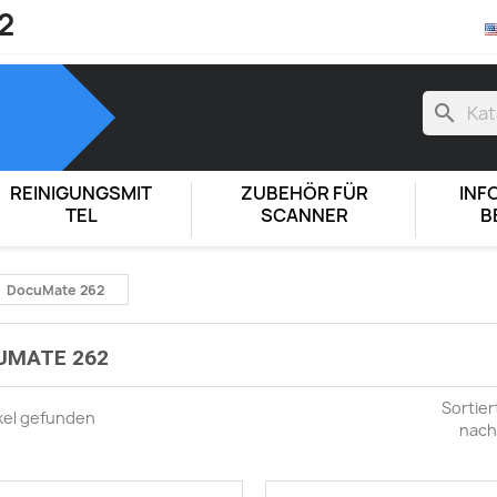
2
search
REINIGUNGSMIT
ZUBEHÖR FÜR
INF
TEL
SCANNER
B
DocuMate 262
UMATE 262
Sortier
ikel gefunden
nach