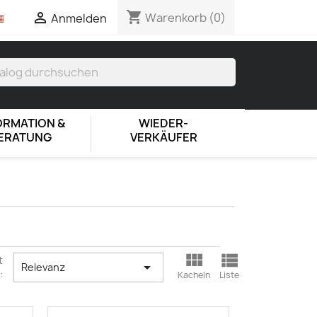
shopping_cart

Warenkorb
(0)
Anmelden
ORMATION &
WIEDER-
ERATUNG
VERKÄUFER


t

Relevanz
:
Kacheln
Liste