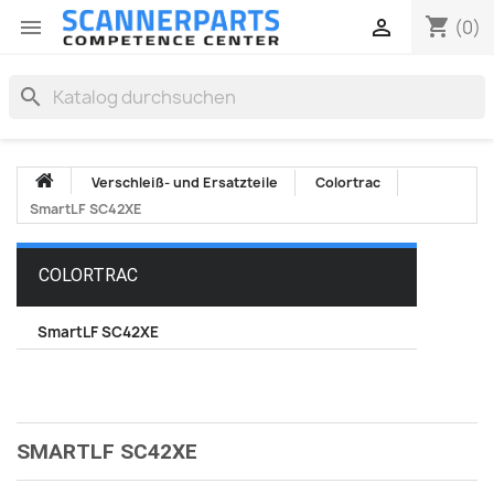
shopping_cart


(0)
search
Verschleiß- und Ersatzteile
Colortrac
SmartLF SC42XE
COLORTRAC
SmartLF SC42XE
SMARTLF SC42XE