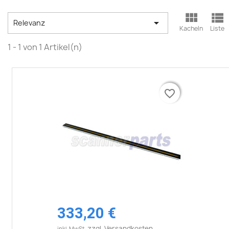



Relevanz
Kacheln
Liste
1 - 1 von 1 Artikel(n)
favorite_border
favorite_border
333,20 €
zzgl. Versandkosten
inkl. MwSt.