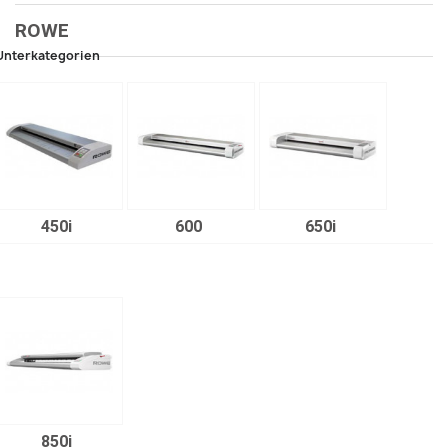
ROWE
Unterkategorien
450i
600
650i
850i