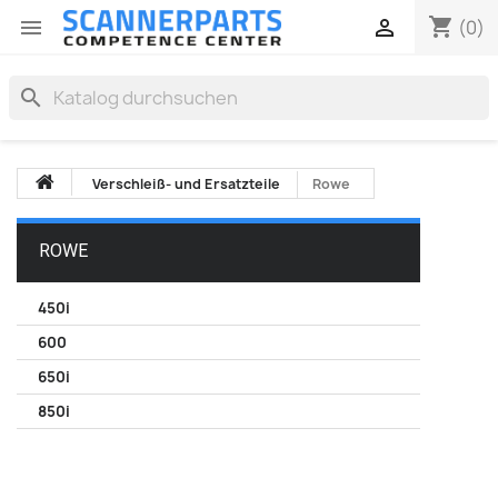
shopping_cart


(0)
search
Verschleiß- und Ersatzteile
Rowe
ROWE
450i
600
650i
850i