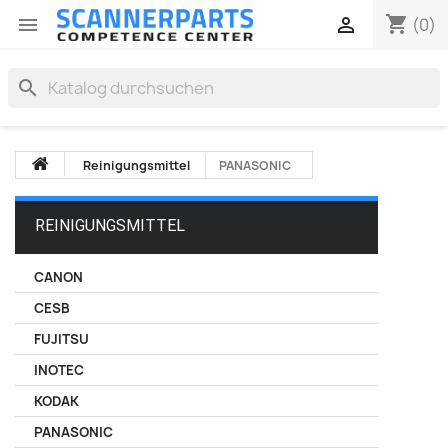
shopping_cart


(0)
search
Reinigungsmittel
PANASONIC
REINIGUNGSMITTEL
CANON
CESB
FUJITSU
INOTEC
KODAK
PANASONIC