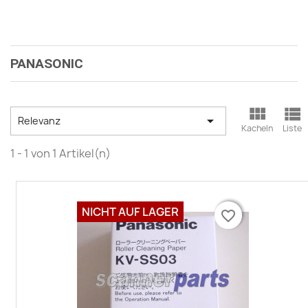
PANASONIC



Relevanz
Kacheln
Liste
1 - 1 von 1 Artikel(n)
NICHT AUF LAGER
favorite_border
favorite_border