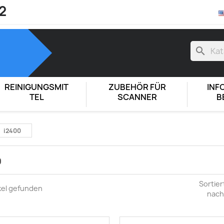
2
search
REINIGUNGSMIT
ZUBEHÖR FÜR
INF
TEL
SCANNER
B
i2400
0
Sortier
ikel gefunden
nach