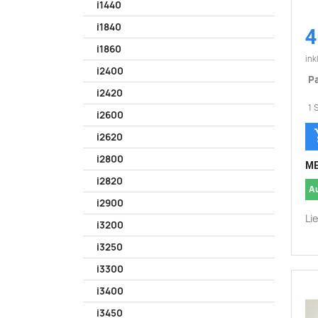
i1440
i1840
4
i1860
ink
i2400
Pa
i2420
1 
i2600
i2620
i2800
ME
i2820
A
i2900
Li
i3200
i3250
i3300
i3400
i3450