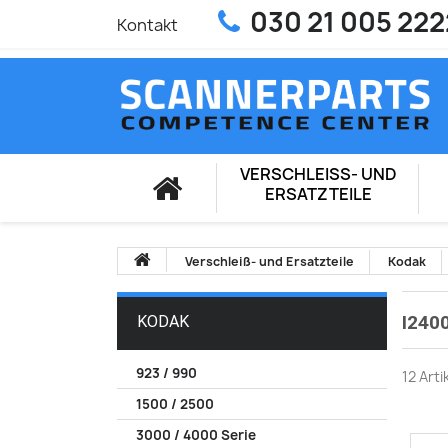
030 21 005 222
Kontakt
VERSCHLEISS- UND E
RSATZTEILE
Verschleiß- und Ersatzteile
Kodak
I240
KODAK
923 / 990
12 Art
1500 / 2500
3000 / 4000 Serie