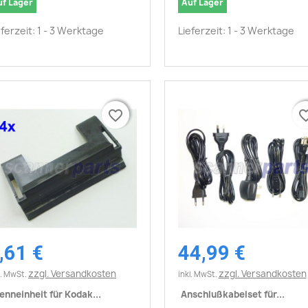
uf Lager
Auf Lager
eferzeit: 1 - 3 Werktage
Lieferzeit: 1 - 3 Werktage
favorite_border
favorite_border
favorite_
favorite_
,61 €
44,99 €
Vorschau
Vorschau


zzgl. Versandkosten
zzgl. Versandkosten
l. MwSt.
inkl. MwSt.
enneinheit für Kodak...
Anschlußkabelset für...