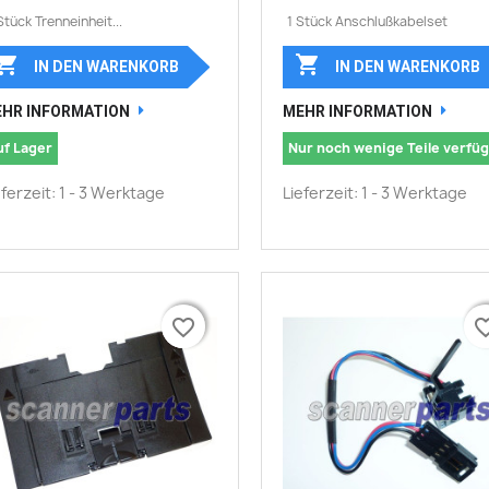
Stück Trenneinheit...
1 Stück Anschlußkabelset


IN DEN WARENKORB
IN DEN WARENKORB
HR INFORMATION
MEHR INFORMATION
uf Lager
Nur noch wenige Teile verfü
eferzeit: 1 - 3 Werktage
Lieferzeit: 1 - 3 Werktage
favorite_border
favorite_border
favorite_
favorite_