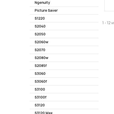
Ngenuity
Picture Saver
S1220
1 - 12 
S2040
S2050
S2060w
S2070
S2080w
S2085f
S3060
S3060f
S3100
S3100f
S3120
S3120 Max