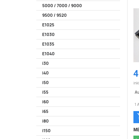
5000 / 7000 / 9000
9500 / 9520
E1025
E1030
E1035
E1040
i30
4
i40
i50
ink
Au
i55
i60
1 
i65
i80
ME
i150