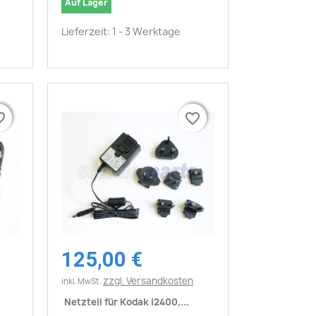
Auf Lager
Lieferzeit: 1 - 3 Werktage
border
border
favorite_border
favorite_border
125,00 €
Vorschau

zzgl. Versandkosten
inkl. MwSt.
Netzteil für Kodak i2400,...