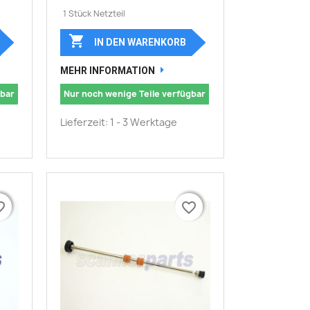
1 Stück Netzteil

IN DEN WARENKORB
MEHR INFORMATION
gbar
Nur noch wenige Teile verfügbar
Lieferzeit: 1 - 3 Werktage
border
border
favorite_border
favorite_border