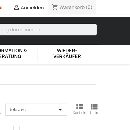
shopping_cart

Warenkorb
(0)
Anmelden
ORMATION &
WIEDER-
ERATUNG
VERKÄUFER


t

Relevanz
:
Kacheln
Liste