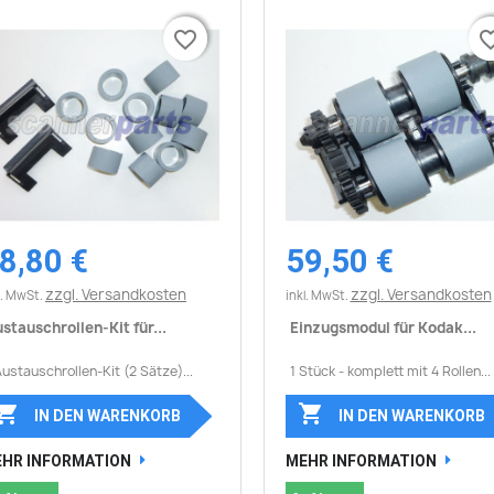
favorite_border
favorite_border
favorite_
favorite_
8,80 €
59,50 €
Vorschau
Vorschau


zzgl. Versandkosten
zzgl. Versandkosten
l. MwSt.
inkl. MwSt.
stauschrollen-Kit für...
Einzugsmodul für Kodak...
Austauschrollen-Kit (2 Sätze)...
1 Stück - komplett mit 4 Rollen...


IN DEN WARENKORB
IN DEN WARENKORB
HR INFORMATION
MEHR INFORMATION