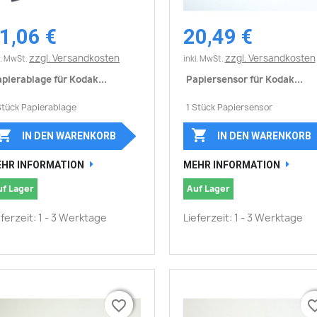
1,06 €
20,49 €
Vorschau
Vorschau


zzgl. Versandkosten
zzgl. Versandkosten
l. MwSt.
inkl. MwSt.
pierablage für Kodak...
Papiersensor für Kodak...
Stück Papierablage
1 Stück Papiersensor


IN DEN WARENKORB
IN DEN WARENKORB
HR INFORMATION
MEHR INFORMATION
uf Lager
Auf Lager
eferzeit: 1 - 3 Werktage
Lieferzeit: 1 - 3 Werktage
favorite_border
favorite_border
favorite_
favorite_