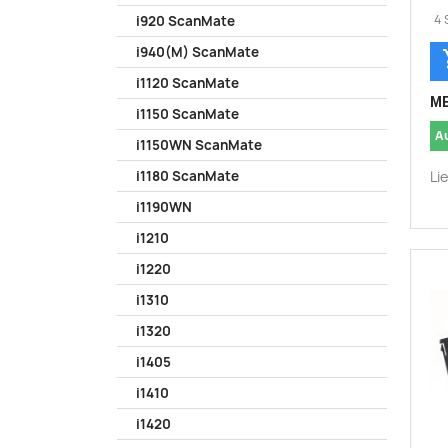
4 
i920 ScanMate
i940(M) ScanMate
i1120 ScanMate
ME
i1150 ScanMate
A
i1150WN ScanMate
Li
i1180 ScanMate
i1190WN
i1210
i1220
i1310
i1320
i1405
i1410
i1420