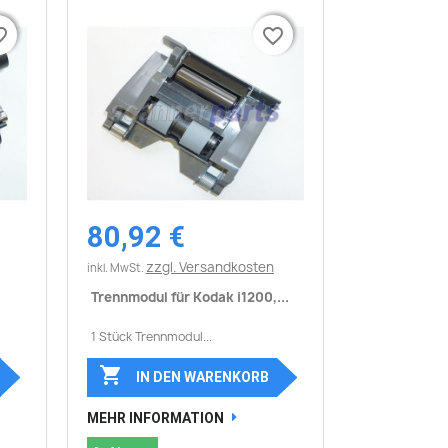
border
border
favorite_border
favorite_border
80,92 €
Vorschau

zzgl. Versandkosten
inkl. MwSt.
Trennmodul für Kodak i1200,...
1 Stück Trennmodul...

IN DEN WARENKORB
MEHR INFORMATION