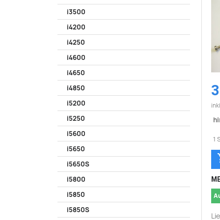
i3500
i4200
i4250
i4600
i4650
3
i4850
i5200
ink
i5250
hi
i5600
1 
i5650
i5650S
i5800
ME
i5850
A
i5850S
Li