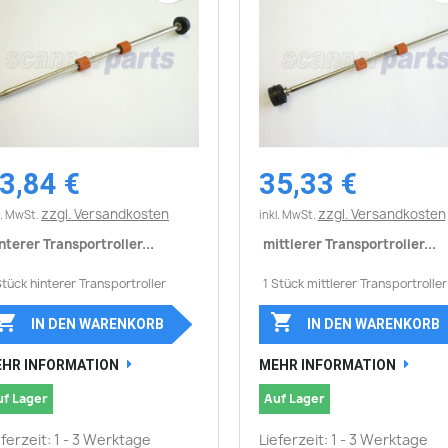
3,84 €
35,33 €
Vorschau
Vorschau


zzgl. Versandkosten
zzgl. Versandkosten
l. MwSt.
inkl. MwSt.
nterer Transportroller...
mittlerer Transportroller...
Stück hinterer Transportroller
1 Stück mittlerer Transportroller


IN DEN WARENKORB
IN DEN WARENKORB
HR INFORMATION
MEHR INFORMATION
uf Lager
Auf Lager
eferzeit: 1 - 3 Werktage
Lieferzeit: 1 - 3 Werktage