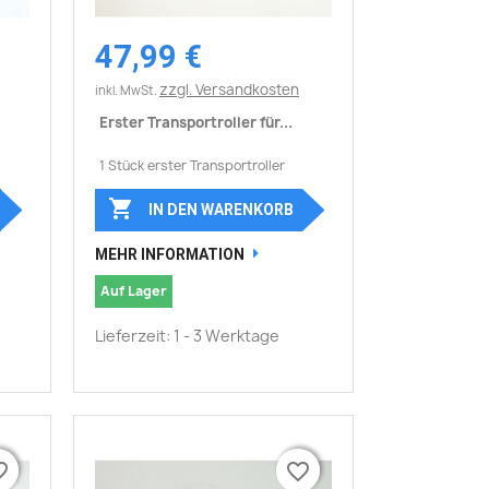
47,99 €
Vorschau

zzgl. Versandkosten
inkl. MwSt.
Erster Transportroller für...
1 Stück erster Transportroller

IN DEN WARENKORB
MEHR INFORMATION
Auf Lager
Lieferzeit: 1 - 3 Werktage
border
border
favorite_border
favorite_border