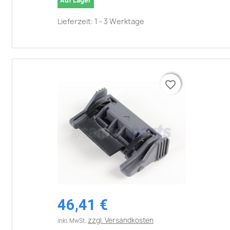
Auf Lager
Lieferzeit: 1 - 3 Werktage
favorite_border
favorite_border
46,41 €
zzgl. Versandkosten
inkl. MwSt.