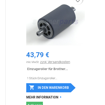
favorite_border
favorite_border
43,79 €
zzgl. Versandkosten
inkl. MwSt.
Einzugsroller für Brother...
1 Stück Einzugsroller...

IN DEN WARENKORB
MEHR INFORMATION