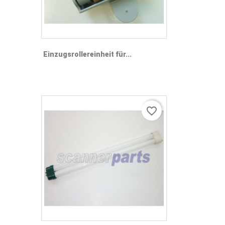
Einzugsrollereinheit für...
favorite_border