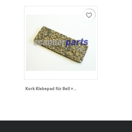
favorite_border
Kork Klebepad für Bell +...