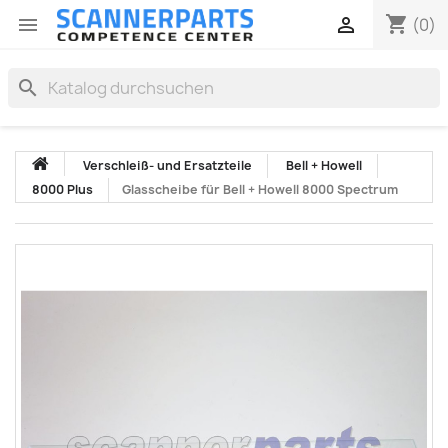
shopping_cart


(0)
search
Verschleiß- und Ersatzteile
Bell + Howell
8000 Plus
Glasscheibe für Bell + Howell 8000 Spectrum