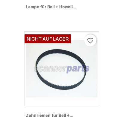
Lampe für Bell + Howell...
NICHT AUF LAGER
favorite_border
Zahnriemen für Bell +...