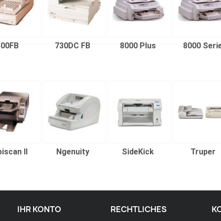
500FB
730DC FB
8000 Plus
8000 Seri
iscan II
Ngenuity
SideKick
Truper
IHR KONTO
RECHTLICHES
K