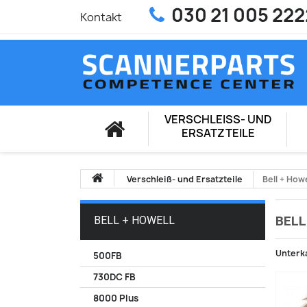
030 21 005 222
Kontakt
VERSCHLEISS- UND E
RSATZTEILE
Verschleiß- und Ersatzteile
Bell + Howe
BELL
BELL + HOWELL
Unterk
500FB
730DC FB
8000 Plus