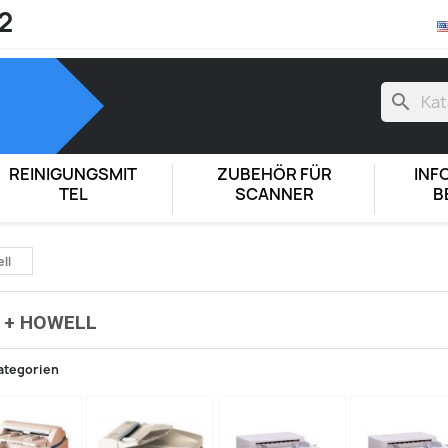
2
search
REINIGUNGSMIT
ZUBEHÖR FÜR
INF
TEL
SCANNER
B
ll
 + HOWELL
ategorien