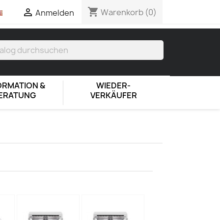
shopping_cart

Warenkorb
(0)
Anmelden
ORMATION &
WIEDER-
ERATUNG
VERKÄUFER