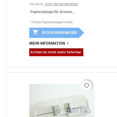
zzgl. Versandkosten
inkl. MwSt.
Papierablage für Avision...
1 Stück Papierablage Artikel...

IN DEN WARENKORB
MEHR INFORMATION
Artikel ist nicht mehr lieferbar.
favorite_border
favorite_border