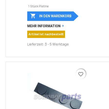
1 Stück Platine

IN DEN WARENKORB
MEHR INFORMATION
Artikel ist nachbestellt
Lieferzeit: 3 - 5 Werktage
favorite_border
favorite_border