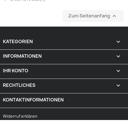
Zum Seitenanfang

KATEGORIEN

INFORMATIONEN

IHR KONTO

RECHTLICHES

KONTAKTINFORMATIONEN
keyboard_arrow_down
Widerruf erklären