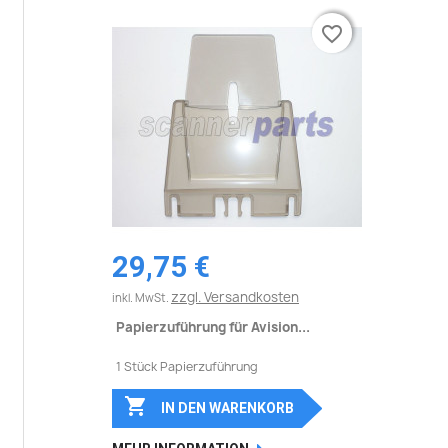
favorite_border
favorite_border
29,75 €
zzgl. Versandkosten
inkl. MwSt.
Papierzuführung für Avision...
1 Stück Papierzuführung

IN DEN WARENKORB