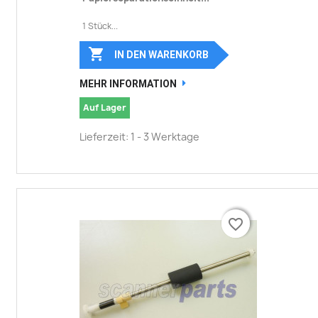
1 Stück...

IN DEN WARENKORB
MEHR INFORMATION
Auf Lager
Lieferzeit: 1 - 3 Werktage
favorite_border
favorite_border