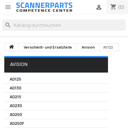
shopping_cart


(0)
search
Verschleiß- und Ersatzteile
Avision
AV122
AVISION
AD125
AD130
AD215
AD230
AD250
AD250F