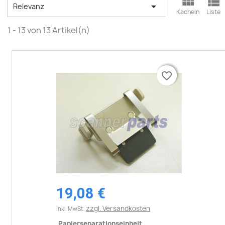



Relevanz
Kacheln
Liste
1 - 13 von 13 Artikel(n)
favorite_border
favorite_border
19,08 €
zzgl. Versandkosten
inkl. MwSt.
Papierseparationseinheit...