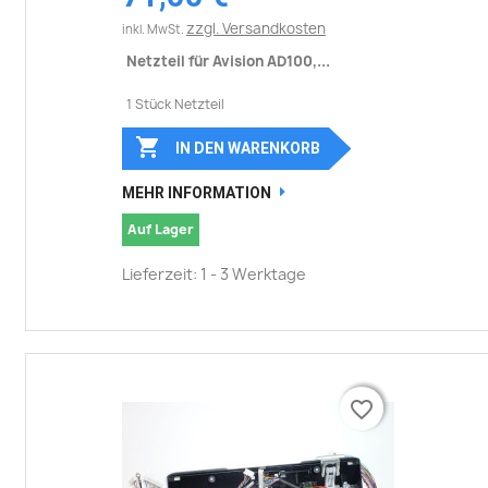
zzgl. Versandkosten
inkl. MwSt.
Netzteil für Avision AD100,...
1 Stück Netzteil

IN DEN WARENKORB
MEHR INFORMATION
Auf Lager
Lieferzeit: 1 - 3 Werktage
favorite_border
favorite_border