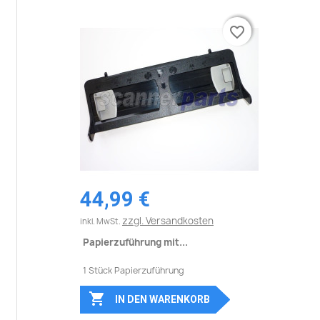
favorite_border
favorite_border
44,99 €
zzgl. Versandkosten
inkl. MwSt.
Papierzuführung mit...
1 Stück Papierzuführung

IN DEN WARENKORB