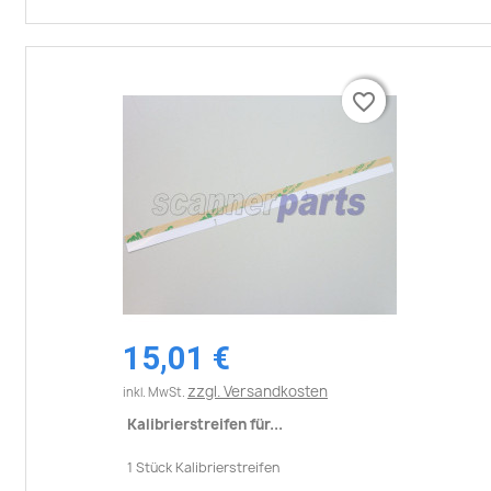
favorite_border
favorite_border
15,01 €
zzgl. Versandkosten
inkl. MwSt.
Kalibrierstreifen für...
1 Stück Kalibrierstreifen