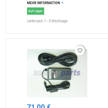
MEHR INFORMATION
Auf Lager
Lieferzeit: 1 - 3 Werktage
favorite_border
favorite_border
71,00 €