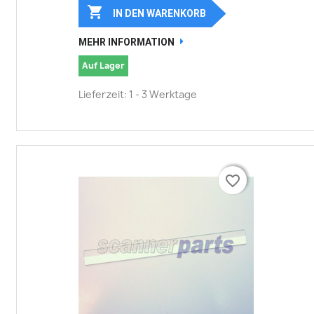

IN DEN WARENKORB
MEHR INFORMATION
Auf Lager
Lieferzeit: 1 - 3 Werktage
favorite_border
favorite_border