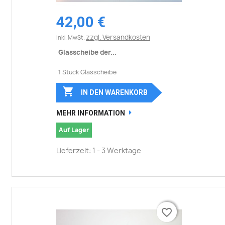
42,00 €
zzgl. Versandkosten
inkl. MwSt.
Glasscheibe der...
1 Stück Glasscheibe

IN DEN WARENKORB
MEHR INFORMATION
Auf Lager
Lieferzeit: 1 - 3 Werktage
favorite_border
favorite_border