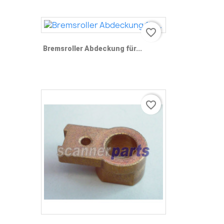
favorite_border
Bremsroller Abdeckung für...
favorite_border