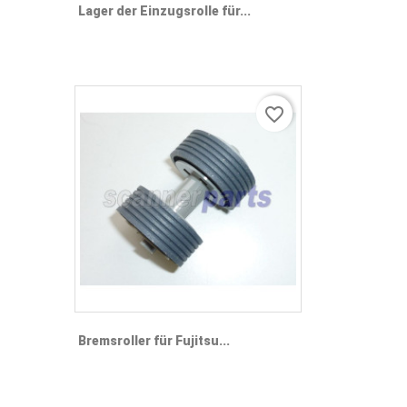
Lager der Einzugsrolle für...
favorite_border
Bremsroller für Fujitsu...