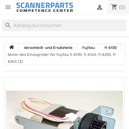
shopping_cart


(0)
search
Verschleiß- und Ersatzteile
Fujitsu
fi-6130
Motor des Einzugroller für Fujitsu fi-6130, fi-6140, fi-6230, fi-
6240 (Z)