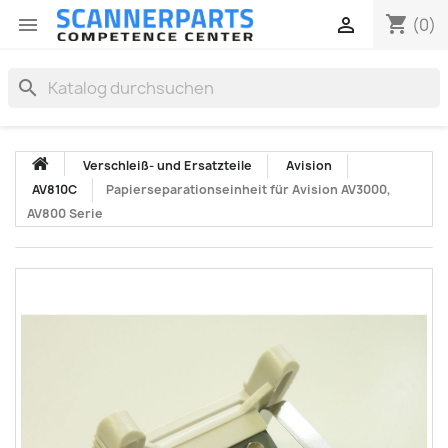
shopping_cart


(0)
search
Verschleiß- und Ersatzteile
Avision
AV810C
Papierseparationseinheit für Avision AV3000,
AV800 Serie