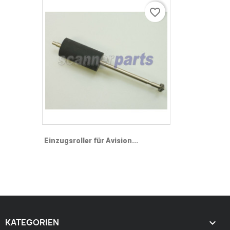
favorite_border
Einzugsroller für Avision...
KATEGORIEN
