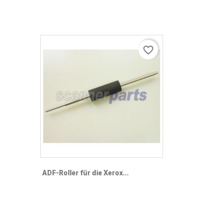
favorite_border
ADF-Roller für die Xerox...