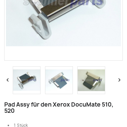


Pad Assy für den Xerox DocuMate 510,
520
1 Stück