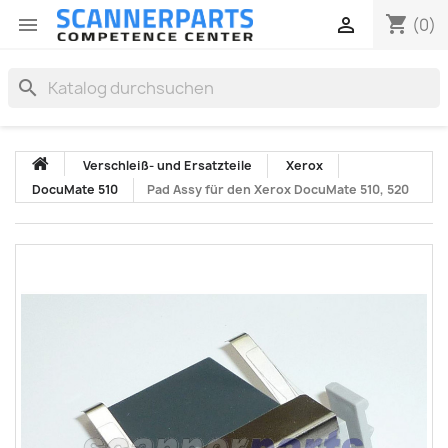
shopping_cart


(0)
search
Verschleiß- und Ersatzteile
Xerox
DocuMate 510
Pad Assy für den Xerox DocuMate 510, 520