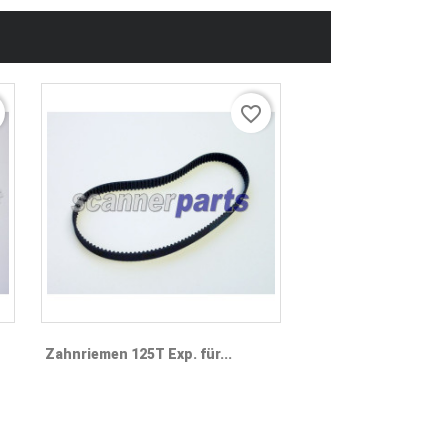
favorite_border
Vorschau

Zahnriemen 125T Exp. für...