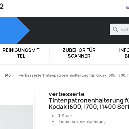
2
search
REINIGUNGSMIT
ZUBEHÖR FÜR
INF
TEL
SCANNER
B
i610
verbesserte Tintenpatronenhalterung für Kodak i600, i700, i
verbesserte
Tintenpatronenhalterung f
Kodak i600, i700, i1400 Ser
1 Stück
Tintenpatronenhalterung