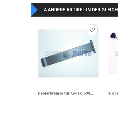
4 ANDERE ARTIKEL IN DER GLEIC
favorite_border
Vorschau

Papierbremse für Kodak i600...
1. ob