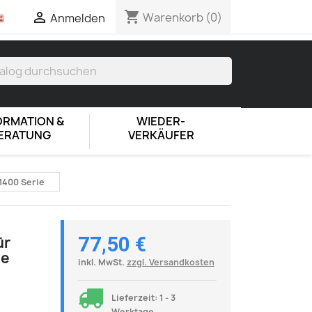
shopping_cart

Warenkorb
(0)
Anmelden
ORMATION &
WIEDER-
ERATUNG
VERKÄUFER
1400 Serie
77,50 €
ür
ie
inkl. MwSt.
zzgl. Versandkosten
Lieferzeit: 1 - 3
Werktage