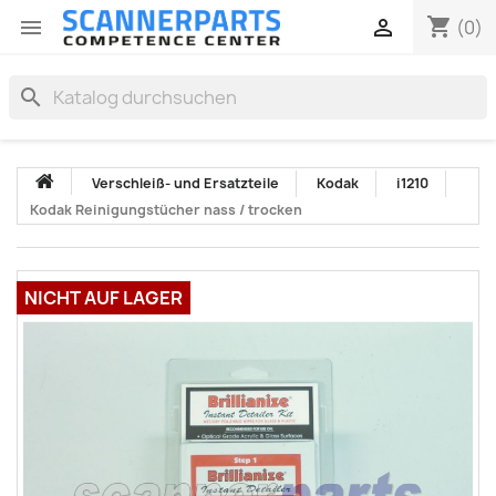
shopping_cart


(0)
search
Verschleiß- und Ersatzteile
Kodak
i1210
Kodak Reinigungstücher nass / trocken
NICHT AUF LAGER