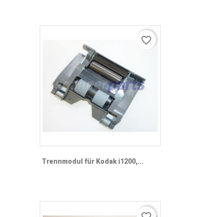
favorite_border
Trennmodul für Kodak i1200,...
favorite_border