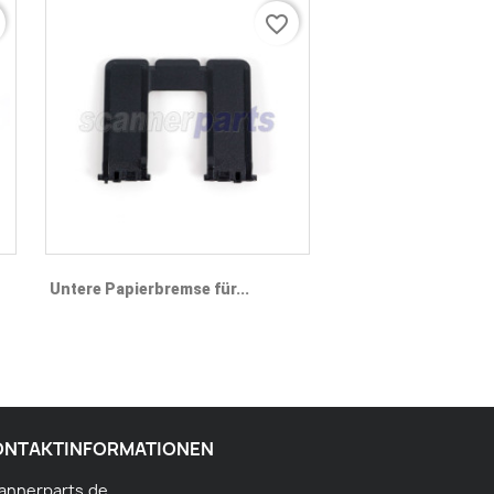
favorite_border
Vorschau

Untere Papierbremse für...
ONTAKTINFORMATIONEN
annerparts.de