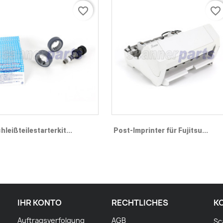
favorite_border
favorite_border
Vorschau
Vorschau


hleißteilestarterkit...
Post-Imprinter für Fujitsu...
IHR KONTO
RECHTLICHES
K
Auftragsverfolgung
AGB
Sc