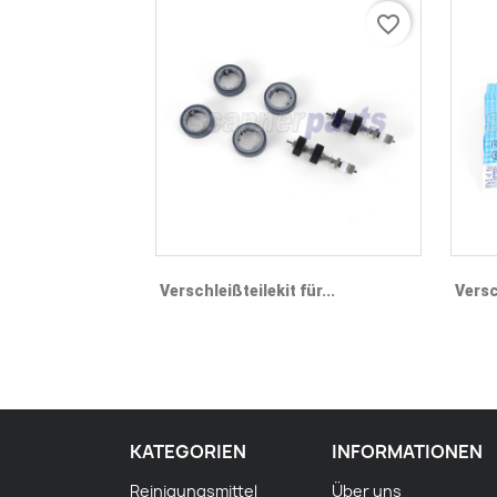
favorite_border
Vorschau

Verschleißteilekit für...
Versc
KATEGORIEN
INFORMATIONEN
Reinigungsmittel
Über uns