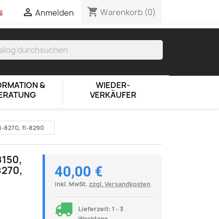
shopping_cart

Warenkorb
(0)
Anmelden
ORMATION &
WIEDER-
ERATUNG
VERKÄUFER
fi-8270, fi-8290
8150,
40,00 €
8270,
inkl. MwSt.
zzgl. Versandkosten
Lieferzeit: 1 - 3
Werktage