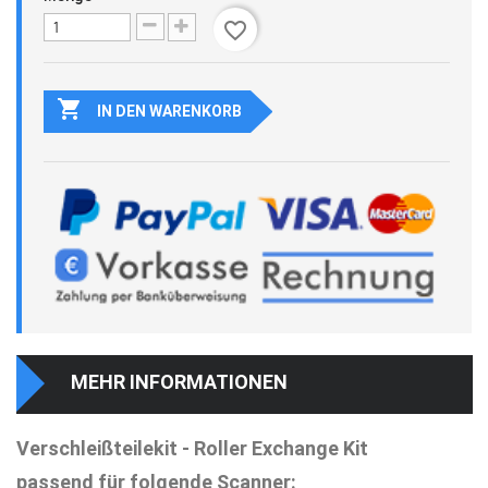
favorite_border

IN DEN WARENKORB
MEHR INFORMATIONEN
Verschleißteilekit - Roller Exchange Kit
passend für folgende Scanner: