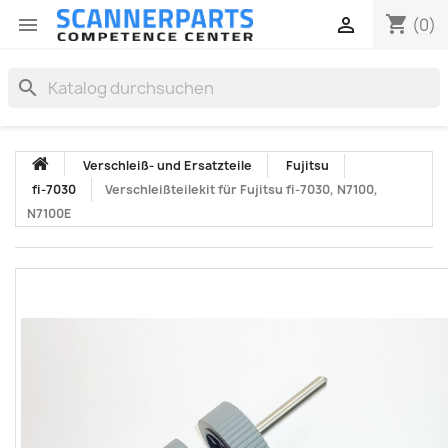
shopping_cart


(0)
search
Verschleiß- und Ersatzteile
Fujitsu
fi-7030
Verschleißteilekit für Fujitsu fi-7030, N7100,
N7100E