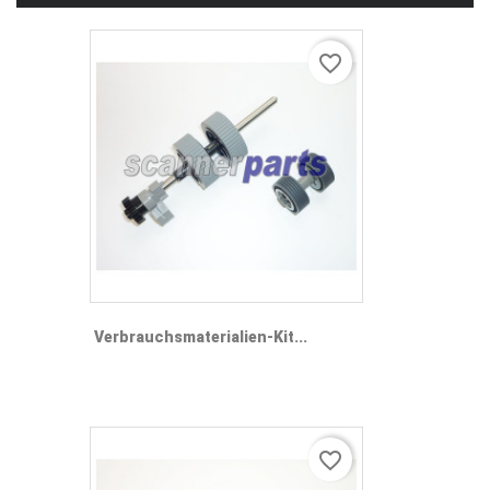
favorite_border
Verbrauchsmaterialien-Kit...
favorite_border